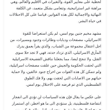
لحظية على معايير القوة، والتغيرات في الاقليم والعالم، وهي
مراهنة غير استراتيجية، وتتعامى بشكل متعمد، عن الكلفة
النهائية والاجمالية لكل هذه الفواتير، قياسا على كل الاحتلالات
في حياة البشر.
مشهد مخيم جنين يوم امس، لم يكن استعراضا للقوة
الاسرائيلي، مصفحات ودبابات وطائرات وجنود ومسيرات، من
اجل اعتقال مجموعة من الشباب، والذي يقرأ بعمق يدرك
المأزق الاسرائيلي، الذي تزداد حدته، فهي لا تجد حلا سوى
القتل، ولا تنجح ايضا، مما يجعلنا نناقش الفضيحة الاسرائيلية
التي لحقت الحكومة والجيش حين علقت مصفحات اسرائيلية،
ولم تتمكن كل هذه القوات من اخراج جنود عالقين، ولا حماية
حياتهم من الاصابات التي لحقت بهم، ولا فك الطوق
الفلسطيني الذي تم فرضه على الاحتلال يوم امس.
على عكس ما يقال فإن هذه السياسات لن تؤدي الى انفجار
انتفاضة فلسطينية، بل ستؤدي الى ما هو اخطر، اي استمرار
خروج اجيال فلسطينية، في وجه اسرائيل، والفرق كبير بين