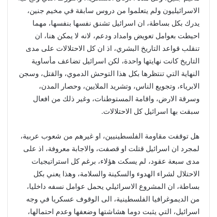
الاسرائيليون ولم يتعلموا من دروس سابقة في مخيم جنين،
يدرك بكل بساطة، ان اسرائيل تشنق نفسها بنفسها، مهما
احيطت بعوامل تعويض وامداد ودعم، لانه لا يمكن هنا، ان
تنقلب قواعد التاريخ البشري، اذ ان كل الاحتلالات على مدى
التاريخ كانت نهايتها واحدة، لكن اسرائيل تضاعف مأساوية
النهاية التي تنتظرها بكل هذا التوحش الدموي، والقتل، وسجن
الابرياء، وتجويع الناس، وتشريد الملايين، وحصار المدن،
وسرقة الارض، واقامة المستوطنات، وغير ذلك من افعال
سبقت بها اسرائيل كل الاحتلالات.
هل توقفت مقاومة الفلسطينيين، او غيرهم من شعوب عربية،
لمجرد ان اسرائيل قتلت او قصفت، والاجابة معروفة، اذ على
مدى سبعة عقود، لم يسكت هؤلاء، برغم كل استراتيجيات
الاحتلال لشراء الهدوء والسكينة والسلامة، وهذا يعني بكل
بساطة، ان المشروع الاسرائيلي يحمل عوامل نسفه داخليا،
من الديموغرافيا الفلسطينية، الى الوقوف عسكريا في وجه
اسرائيل، التي يثبت دوما هشاشتها وضعفها وعدم احتمالها،