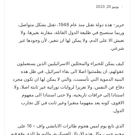
يونيو 20, 2023
حرير- هذه دولة تقتل منذ عام 1948، تقتل بشكل متواصل،
وربما ستصبح في طليعة الدول القاتلة، مقارنة بغيرها، ولا
تعيش الا على الدم، ولا يمكن لها ان تتغير، لأن وجودها غير
شرعي.
كيف يمكن للخبراء والمحللين الاسرائيليين الذين يستعملون
عقولهم، ان يطمئنوا اصلا الى بقاء اسرائيل، في ظل هذه
البنية الدموية التي تأسست، والتي لا يمكن لها ان تكون مجرد
دفاع عن النفس، ولا تعزيزا لروايات توراتية غير ثابتة اصلا، ولا
استنادا إلى خرافات تاريخية، ولا حتى استنادا الى مفهوم
الاقوى، كونه يعد مفهوما متغيرا وغير ثابت في كل تجارب
الدول.
الذي تابع يوم امس هجوم طائرات الاباتشي واف – 16 على
مخيم جنين، وكل هذه الارتال العسكرية، والتورط الذي وقع فيه