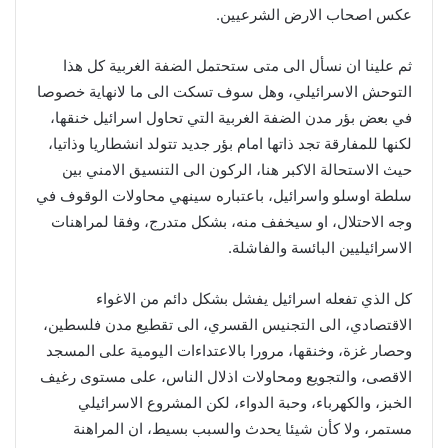
عكس اصحاب الارض الشرعيين.
ثم علينا ان نسأل الى متى ستحتمل الضفة الغربية كل هذا
التوحش الاسرائيلي، وهل سوف تسكت الى ما لانهاية خصوصا
في بعض بؤر مدن الضفة الغربية التي تحاول اسرائيل خنقها،
لكنها للمفارقة تجد ذاتها امام بؤر جديد تتولد انشطاريا وذاتيا،
حيث الاستحالة الاكبر هنا، الركون الى التنسيق الامني بين
سلطة اوسلو واسرائيل، باعتباره سينهي محاولات الوقوف في
وجه الاحتلال، او سيخفف منه، بشكل متدرج، وفقا لمراهنات
الاسرائيليين البائسة والفاشلة.
كل الذي تفعله اسرائيل يفشل بشكل دائم من الاغواء
الاقتصادي، الى التجنيس القسري، الى تقطيع مدن فلسطين،
وحصار غزة، وخنقها، مرورا بالاعتداءات اليومية على المسجد
الاقصى، والتجويع ومحاولات اذلال الناس، على مستوى رغيف
الخبز، والكهرباء، وحبة الدواء، لكن المشروع الاسرائيلي
مستمر، ولا كأن شيئا يحدث والسبب بسيط، ان المراهنة