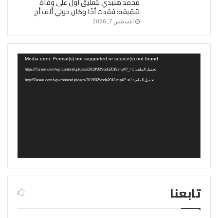
محمد هنيدي بتعليق أول على وفاة
شقيقه: فقدت أخًا وكان حولي ألف أخ
أغسطس 7, 2026
مشغل
Media error: Format(s) not supported or source(s) not found
الفيديو
تحميل الملف: https://7areer.com/wp-content/uploads/2019/02/voda2018.mp4?_=1
تحميل الملف: http://7areer.com/wp-content/uploads/2019/02/voda2018.mp4?_=1
تابعنا