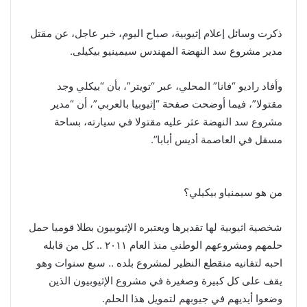
ذكرت وسائل إعلام إثيوبية، صباح اليوم، خبر عاجل، عن مقتل
مدير مشروع سد النهضة المهندس سيمينيو بيكيلى.
وأفاد راديو “فانا” المحلي، عبر “تويتر”، بأن “بيكلي وجد
مقتولا”، فيما أوضحت صفحة “إثيوبيا بالعربي”، أن “مدير
مشروع سد النهضة عثر عليه مقتولا في سيارته، بساحة
مسقل في العاصمة أديس أبابا”.
من هو سيمنياو بيكيلي؟
شخصية اثيوبية لها تقديرها ويعتبره الإثيوبيون بطلا قوميا حمل
حلمهم ومشروعهم الوطني منذ العام ٢٠١١ .. كل من قابله
احبه لتفانيه منقطع النظير لمشروع بلده .. سبع سنوات وهو
يقف على كل كبيرة وصغيرة في مشروع الإثيوبيون الذين
وضعوا أيديهم في جيوبهم لتمويل هذا الحلم.