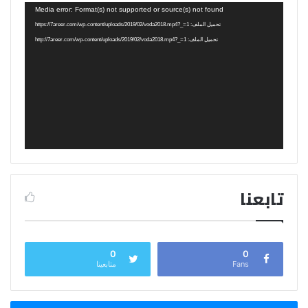
مشغل
Media error: Format(s) not supported or source(s) not found
الفيديو
تحميل الملف: https://7areer.com/wp-content/uploads/2019/02/voda2018.mp4?_=1
تحميل الملف: http://7areer.com/wp-content/uploads/2019/02/voda2018.mp4?_=1
تابعنا
0
0
Fans
متابعينا