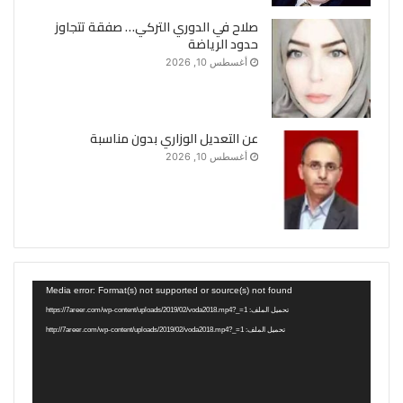
صلاح في الدوري التركي… صفقة تتجاوز
حدود الرياضة
أغسطس 10, 2026
عن التعديل الوزاري بدون مناسبة
أغسطس 10, 2026
مشغل
Media error: Format(s) not supported or source(s) not found
الفيديو
تحميل الملف: https://7areer.com/wp-content/uploads/2019/02/voda2018.mp4?_=1
تحميل الملف: http://7areer.com/wp-content/uploads/2019/02/voda2018.mp4?_=1