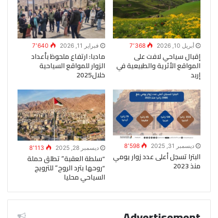
أبريل 10, 2026
7٬368
فبراير 11, 2026
7٬640
إقبال سياحي لافت على
مادبا: ارتفاع ملحوظ بأعداد
المواقع الأثرية والطبيعية في
الزوار للمواقع السياحية
إربد
خلال2025
ديسمبر 31, 2025
8٬598
ديسمبر 28, 2025
8٬113
البترا تسجل أعلى عدد زوار يومي
“سلطة العقبة” تطلق حملة
منذ 2023
“روحها بترد الروح” للترويج
السياحي محليا
Advertisement