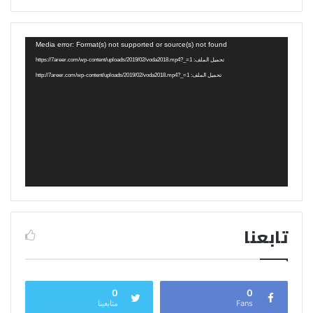
مشغل
Media error: Format(s) not supported or source(s) not found
الفيديو
تحميل الملف: https://7areer.com/wp-content/uploads/2019/02/voda2018.mp4?_=1
تحميل الملف: http://7areer.com/wp-content/uploads/2019/02/voda2018.mp4?_=1
تابعنا
0
0
Fans
متابعينا