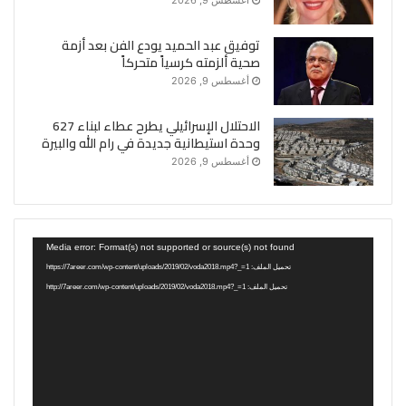
أغسطس 9, 2026
توفيق عبد الحميد يودع الفن بعد أزمة
صحية ألزمته كرسياً متحركاً
أغسطس 9, 2026
الاحتلال الإسرائيلي يطرح عطاء لبناء 627
وحدة استيطانية جديدة في رام الله والبيرة
أغسطس 9, 2026
مشغل
Media error: Format(s) not supported or source(s) not found
الفيديو
تحميل الملف: https://7areer.com/wp-content/uploads/2019/02/voda2018.mp4?_=1
تحميل الملف: http://7areer.com/wp-content/uploads/2019/02/voda2018.mp4?_=1