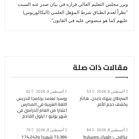
وبرر مجلس التعليم العالي قراره في بيان صدر عنه السبت
“نظراً لعدم انطباق شرط المؤهل العلمي (البكالوريوس)
عليهم كما هو منصوص عليه في القانون”.
مقالات ذات صلة
أغسطس 9, 2026
53
أغسطس 9, 2026
62
السرطان ينهك بايدن.. هانتر
روسيا تعتمد برنامجا لتدريس
يكشف حجم الألم
اللغة العربية في المدارس
اعتبارا من العام الدراسي في
شهر يونيو / ايلول القادم
أغسطس 8, 2026
84
أغسطس 8, 2026
76
عراقجى: طهران ومسقط
73,384 شهيدا و174,242