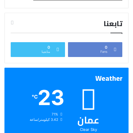
تابعنا
0
0
Fans
متابعينا
Weather
23
℃
عمان
الرطوبة:
71%
الرياح:
3.42 كيلومتر/ساعة
Clear Sky