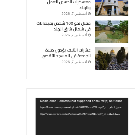
معسكرات الحسين للعمل
والبناء
أغسطس 7, 2026
مقتل نحو 100 شخص بفيضانات
في شمال شرق الهند
أغسطس 7, 2026
عشرات الآلاف يؤدون صلاة
الجمعة في المسجد الأقصى
أغسطس 7, 2026
مشغل
Media error: Format(s) not supported or source(s) not found
الفيديو
تحميل الملف: https://7areer.com/wp-content/uploads/2019/02/voda2018.mp4?_=1
تحميل الملف: http://7areer.com/wp-content/uploads/2019/02/voda2018.mp4?_=1