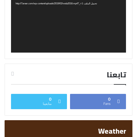
تحميل الملف: http://7areer.com/wp-content/uploads/2019/02/voda2018.mp4?_=1
تابعنا
0
0
Fans
متابعينا
Weather