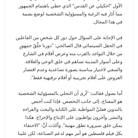
الأول “احكيلي عن القدس” الذي حظي باهتمام الجمهور
مما أثار فيه الرغبة والمسؤولية الشخصية لوضع بصمة
في هذا المجال.
في الإجابة على السؤال حول دور كل شخصٍ من الفاعلين
في الحقل السينمائي قال الصالحي: “دورنا خلْقُ جمهورٍ
من خلال التواجد بالقرب منه وعرض أفلام في الشارع
وعلى أسوار المدينة تساهم في خلق الوعي والعلاقة.
والسعي لاختيار مناسبة بصورة تصاعدية وعدم اقتصار
العروض على أفلام تجريبية أو أفلام ترفيهية فقط”.
أما بصول فقالت: “أرى أن التحلي بالمسؤولية الشخصية
هو المفتاح، إلى جانب التخصص. فإذا كنت أختص
بالتدوين فعليَّ المواظبة على الكتابة والبحث والقراءة
والنشر. وآخرون يواظبون على الإنتاج والإخراج. هكذا
يمكن خلق سيرورة تطوّر مهنية”. وأكدَت أنَّ: “الاحتفاء
بكل فيلم فلسطين هو أمر مهم لدعم الصناعة، لكن علينا