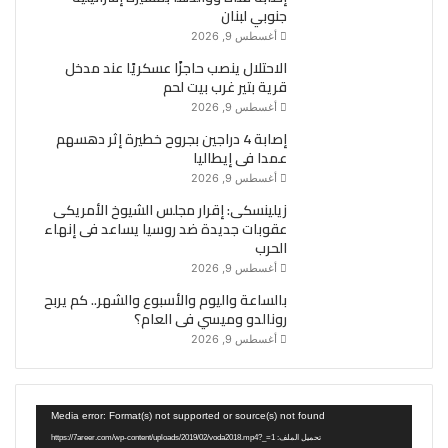
جنوبي لبنان
أغسطس 9, 2026
الاحتلال ينصب حاجزًا عسكريًا عند مدخل
قرية بتير غرب بيت لحم
أغسطس 9, 2026
إصابة 4 دراجين بجروح خطيرة إثر دهسهم
عمدا فى إيطاليا
أغسطس 9, 2026
زيلينسكى: إقرار مجلس الشيوخ الأمريكى
عقوبات جديدة ضد روسيا يساعد فى إنهاء
الحرب
أغسطس 9, 2026
بالساعة واليوم والأسبوع والشهر.. كم يربح
رونالدو وميسي فى العام؟
أغسطس 9, 2026
مشغل
Media error: Format(s) not supported or source(s) not found
الفيديو
تحميل الملف: https://7areer.com/wp-content/uploads/2019/02/voda2018.mp4?_=1