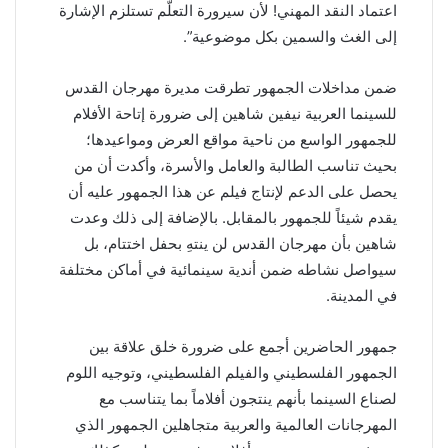
اعتماد النقد المهني! لأن سيرورة التعلّم تستلزم الإشارة
إلى الغث والسمين بكل موضوعية”.
ضمن مداخلات الجمهور تطرقت مديرة مهرجان القدس
للسينما العربية نيفين شاهين إلى ضرورة إتاحة الأفلام
للجمهور الواسع من ناحية مواقع العرض ومواعيدها؛
بحيث تناسب الطالبة والعامل والأسرة، وأكدت أن من
يحصل على الدعم لإنتاج فيلم عن هذا الجمهور عليه أن
يقدم شيئاً للجمهور بالمقابل. بالإضافة إلى ذلك وعدت
شاهين بأن مهرجان القدس لن ينتهِ بحفل اختتام، بل
سيواصل نشاطه ضمن أندية سينمائية في أماكن مختلفة
في المدينة.
جمهور الحاضرين أجمع على ضرورة خلق علاقة بين
الجمهور الفلسطيني والفيلم الفلسطيني، وتوجيه اللوم
لصناع السينما بأنهم ينتجون أفلاماً بما يتناسب مع
المهرجانات العالمية والعربية متجاهلين الجمهور الذي