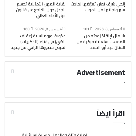
إنجي شرف تعلن تعرُّضها لحادث
نقابة المهن التمثيلية تحسم
سير ونجاتها من الموت
الجدل حول التراجع عن قانون
حق الأداء العلني
أغسطس 8, 2026
101
أغسطس 8, 2026
160
بلا مال لإنقاذ زوجته من
عذوبة ورومانسية (عفاف
الموت… استغاثة مبكية من
راضي) في غناء (الذكريات)
الفنان عيد أبو الحمد
تفرض حضورها الراقي من جديد
Advertisement
اقرأ ايضاً
إصابة فتاة ووالدها بمسيرة إسرائيلية