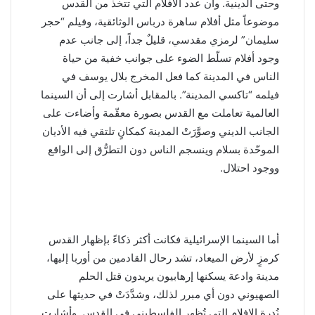
وحتى الدينية. وأن عدد الأفلام التي تتخذ من القدس
موضوعاً مثل أفلام ساهرة درباس الوثائقية، وفيلم “حجر
سليمان” لرمزي مقدسي، قليلٌ جداً، إلى جانب عدم
وجود أفلام تسلّط الضوء على جوانب خفية من حياة
الناس في المدينة كما فعل المخرج بلال يوسف في
فيلمه “تاكسي المدينة”. بالمقابل أشارت إلى أن السينما
العالمية تعاملت مع القدس بصورة معقّمة وأضاءت على
الجانب الديني وصوَّرَتْ المدينة كمكانٍ تلتقي فيه الأديان
الموحّدة بسلام وينسجم الناس دون التطرُّق إلى الواقع
ووجود احتلال.
أما السينما الإسرائيلية فكانت أكثر ذكاءً بإظهار القدس
كرمزٍ لأرض الميعاد، تشد رحال القادمين من أوربا إليها،
مدينة وادعة يسكنها إرهابيون يريدون قتل الحلم
الصهيوني دون أي مبرر لذلك، وشدَّدَتْ في حديثها على
نُدرة الافلام التي تُظهر الفلسطيني في القدس. وأشارت