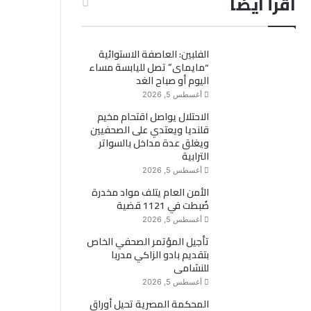
اقرأ ايضاً
الفلبين: العاصفة الاستوائية
“مايماى” تصل لليابسة مساء
اليوم أو صباح الغد
أغسطس 5, 2026
الاحتلال يواصل اقتحام مخيم
قلنديا ويعتدي على الصحفيين
ويغلق عدة مداخل بالسواتر
الترابية
أغسطس 5, 2026
الأمن العام يتلف مواد مخدرة
ضُبطت في 1121 قضية
أغسطس 5, 2026
تأجيل المؤتمر الصحفي الخاص
بتقديم بادو الزاكي مدربا
للنشامى
أغسطس 5, 2026
المحكمة المصرية تحيل أوراق