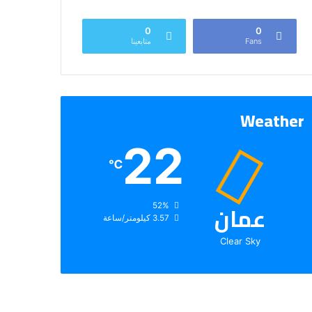
0
0
Fans
متابعينا
Weather
22
℃
عمان
الرطوبة:
52%
الرياح:
3.57 كيلومتر/ساعة
Clear Sky