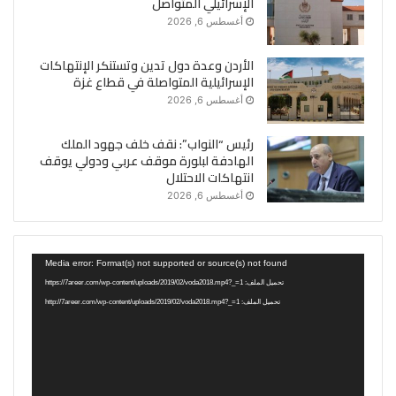
الإسرائيلي المتواصل
أغسطس 6, 2026
الأردن وعدة دول تدين وتستنكر الإنتهاكات
الإسرائيلية المتواصلة في قطاع غزة
أغسطس 6, 2026
رئيس “النواب”: نقف خلف جهود الملك
الهادفة لبلورة موقف عربي ودولي يوقف
انتهاكات الاحتلال
أغسطس 6, 2026
مشغل
Media error: Format(s) not supported or source(s) not found
الفيديو
تحميل الملف: https://7areer.com/wp-content/uploads/2019/02/voda2018.mp4?_=1
تحميل الملف: http://7areer.com/wp-content/uploads/2019/02/voda2018.mp4?_=1