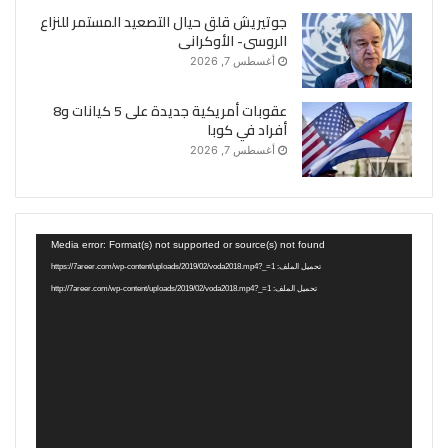
جوتيريش قلق حيال التصعيد المستمر للنزاع
الروسى- الأوكرانى
أغسطس 7, 2026
عقوبات أمريكية جديدة على 5 كيانات و8
أفراد في كوبا
أغسطس 7, 2026
مشغل
Media error: Format(s) not supported or source(s) not found
الفيديو
تحميل الملف: https://7areer.com/wp-content/uploads/2019/02/voda2018.mp4?_=1
تحميل الملف: http://7areer.com/wp-content/uploads/2019/02/voda2018.mp4?_=1