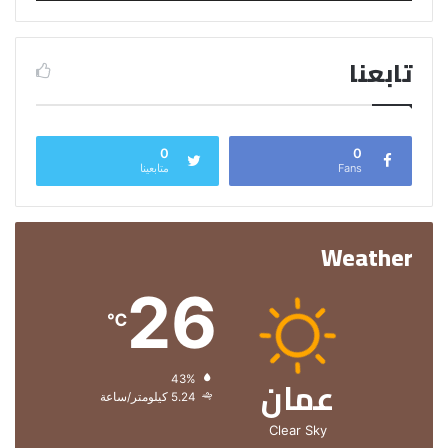
تابعنا
0
0
Fans
متابعينا
Weather
26
℃
عمان
الرطوبة:
43%
الرياح:
5.24 كيلومتر/ساعة
Clear Sky