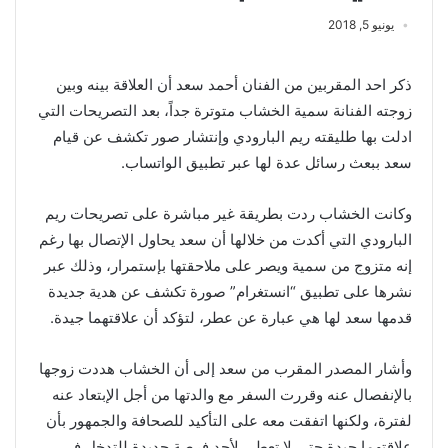
يونيو 5, 2018
ذكر احد المقربين من الفنان أحمد سعد أن العلاقة بينه وبين
زوجته الفنانة سمية الخشاب متوترة جداً، بعد التصريحات التي
ادلت بها طليقته ريم البارودي وإنتشار صور تكشف عن قيام
سعد ببعث رسائل عدة لها عبر تطبيق الواتساب.
وكانت الخشاب ردت بطريقة غير مباشرة على تصريحات ريم
البارودي التي أكدت من خلالها أن سعد يحاول الإتصال بها رغم
إنه متزوج من سمية ويصر على ملاحقتها بإستمرار، وذلك عبر
نشرها على تطبيق “انستغرام” صورة تكشف عن هدية جديدة
قدمها سعد لها هي عبارة عن عطر، لتؤكد أن علاقتهما جيدة.
وأشار المصدر المقرب من سعد إلى أن الخشاب هددت زوجها
بالإنفصال عنه وقررت السفر مع والدتها من أجل الإبتعاد عنه
لفترة، ولكنها اتفقت معه على التأكيد للصحافة والجمهور بأن
علاقتهما جيدة حتى لا تعطي لأحد فرصة جديدة للتدخل في