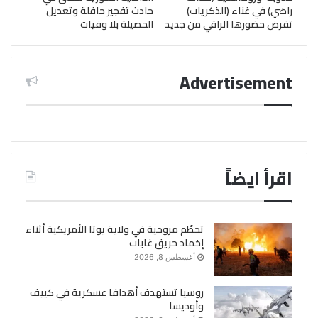
راضي) في غناء (الذكريات)
حادث تفجير حافلة وتعديل
تفرض حضورها الراقي من جديد
الحصيلة بلا وفيات
Advertisement
اقرأ ايضاً
تحطّم مروحية في ولاية يوتا الأمريكية أثناء
إخماد حريق غابات
أغسطس 8, 2026
روسيا تستهدف أهدافا عسكرية في كييف
وأوديسا