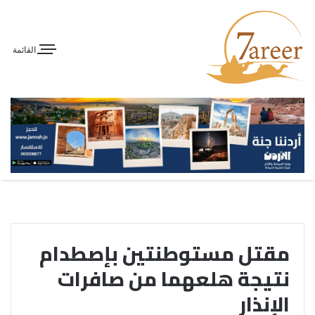
القائمة
مقتل مستوطنتين بإصطدام
نتيجة هلعهما من صافرات
الإنذار