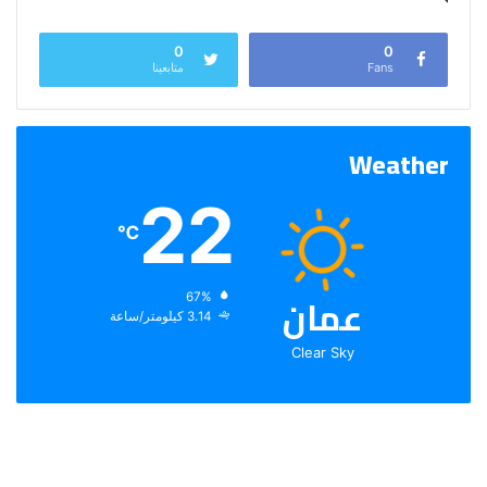
0
0
Fans
متابعينا
Weather
22
℃
عمان
الرطوبة:
67%
الرياح:
3.14 كيلومتر/ساعة
Clear Sky