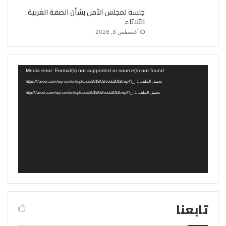
جلسة لمجلس الأمن بشأن الضفة الغربية
الثلاثاء
أغسطس 8, 2026
مشغل
Media error: Format(s) not supported or source(s) not found
الفيديو
تحميل الملف: https://7areer.com/wp-content/uploads/2019/02/voda2018.mp4?_=1
تحميل الملف: http://7areer.com/wp-content/uploads/2019/02/voda2018.mp4?_=1
تابعنا