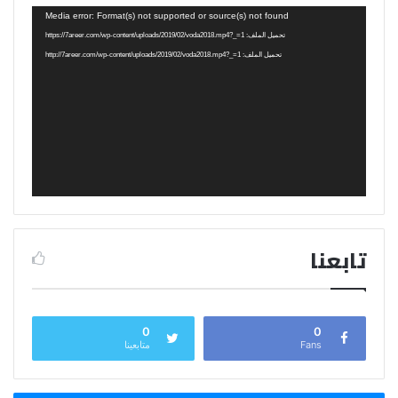
مشغل
Media error: Format(s) not supported or source(s) not found
الفيديو
تحميل الملف: https://7areer.com/wp-content/uploads/2019/02/voda2018.mp4?_=1
تحميل الملف: http://7areer.com/wp-content/uploads/2019/02/voda2018.mp4?_=1
تابعنا
0
0
Fans
متابعينا