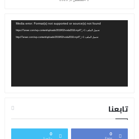
مشغل
Media error: Format(s) not supported or source(s) not found
الفيديو
تحميل الملف: https://7areer.com/wp-content/uploads/2019/02/voda2018.mp4?_=1
تحميل الملف: http://7areer.com/wp-content/uploads/2019/02/voda2018.mp4?_=1
تابعنا
0
0
Fans
متابعينا