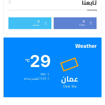
تابعنا
0
0
Fans
متابعينا
Weather
29
℃
عمان
الرطوبة:
38%
الرياح:
5.53 كيلومتر/ساعة
Clear Sky