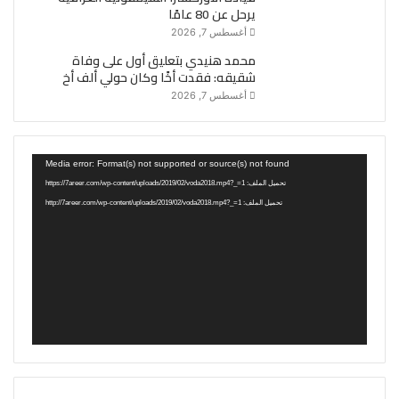
يرحل عن 80 عامًا
أغسطس 7, 2026
محمد هنيدي بتعليق أول على وفاة
شقيقه: فقدت أخًا وكان حولي ألف أخ
أغسطس 7, 2026
مشغل
Media error: Format(s) not supported or source(s) not found
الفيديو
تحميل الملف: https://7areer.com/wp-content/uploads/2019/02/voda2018.mp4?_=1
تحميل الملف: http://7areer.com/wp-content/uploads/2019/02/voda2018.mp4?_=1