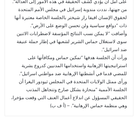
على أمل أن يؤدي كشف الحقيقة في هذه الأمور إلى العدالة”.
من جهتها، نددت مندوبة إسرائيل في مجلس الأمم المتحدة
لحقوق الإنسان افيفا راز شيختر بالجلسة الخاصة معتبرة أنها
ذات “دوافع سياسية ولن تحسن الوضع على الأرض”.
وأضافت “لا يمكن نسب النتائج المؤسفة لاضطرابات الاثنين
سوى لاستغلال حماس الشرير لشعبها في إطار حملة عنيفة
ضد اسرائيل”.
ورأت أن الجلسة هدفها “تمكين حماس ومكافأتها على
استراتيجيتها الإرهابية واستخدامها المدنيين كدروع بشرية
للمضي قدما في أنشطتها الإرهابية ضد مواطني اسرائيل”.
ورأى ممثل الولايات المتحدة في المجلس ثيودور اليغرا أن
الجلسة الأممية “منحازة بشكل صارخ وتتجاهل المذنب
الحقيقي المسؤول عن اندلاع أعمال العنف التي وقعت مؤخرا،
وهي منظمة حماس الإرهابية”. – (أ ف ب)