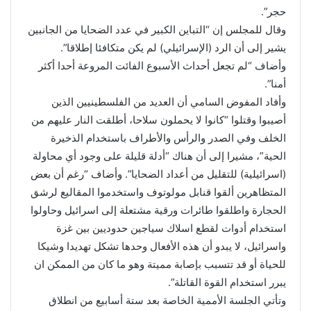
حجر”.
وقال للمجلس إن “التباين الكبير في عدد الضحايا من الجانبين
يشير إلى أن الرد (الإسرائيلي) لم يكن متكافئا إطلاقا”.
وأضاف “لم تجعل أحداث الأسبوع الفائت المروعة أحدا أكثر
أمنا”.
وأفاد المفوض السامي أن العديد من الفلسطينيين الذين
أصيبوا وقتلوا “كانوا لا يحملون سلاحا، أطلقت النار عليهم من
الخلف وفي الصدر والرأس والأطراف باستخدام الذخيرة
الحية”، مشيرا إلى أن هناك “أدلة قليلة على وجود أي محاولة
(اسرائيلية) للتقليل من أعداد الضحايا”. وأضاف “رغم أن بعض
المتظاهرين ألقوا قنابل مولوتوف واستخدموا المقاليع لرشق
الحجارة واطلقوا طائرات ورقية مشتعلة إلى اسرائيل وحاولوا
استخدام أدوات لقطع اسلاك سياجين حدوديين بين غزة
واسرائيل، لا يبدو أن هذه الأفعال وحدها تشكل تهديدا وشيكا
للحياة أو قد تتسبب بإصابة مميتة وهو ما كان من الممكن ان
يبرر استخدام القوة القاتلة”.
وتأتي الجلسة الأممية الخاصة بعد ستة أسابيع من انطلاق