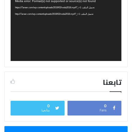
مشغل
Media error: Format(s) not supported or source(s) not found
الفيديو
تحميل الملف: https://7areer.com/wp-content/uploads/2019/02/voda2018.mp4?_=1
تحميل الملف: http://7areer.com/wp-content/uploads/2019/02/voda2018.mp4?_=1
تابعنا
0
0
Fans
متابعينا