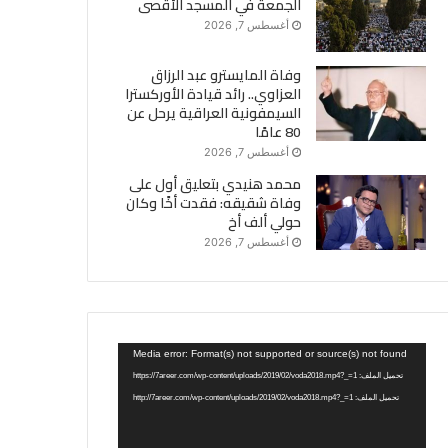
الجمعة في المسجد الأقصى
أغسطس 7, 2026
وفاة المايسترو عبد الرزاق
العزاوي.. رائد قيادة الأوركسترا
السيمفونية العراقية يرحل عن
80 عامًا
أغسطس 7, 2026
محمد هنيدي بتعليق أول على
وفاة شقيقه: فقدت أخًا وكان
حولي ألف أخ
أغسطس 7, 2026
مشغل
Media error: Format(s) not supported or source(s) not found
الفيديو
تحميل الملف: https://7areer.com/wp-content/uploads/2019/02/voda2018.mp4?_=1
تحميل الملف: http://7areer.com/wp-content/uploads/2019/02/voda2018.mp4?_=1