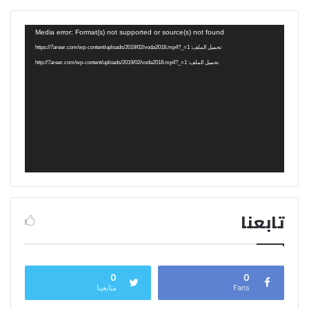
مشغل
Media error: Format(s) not supported or source(s) not found
الفيديو
تحميل الملف: https://7areer.com/wp-content/uploads/2019/02/voda2018.mp4?_=1
تحميل الملف: http://7areer.com/wp-content/uploads/2019/02/voda2018.mp4?_=1
تابعنا
0
0
Fans
متابعينا