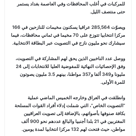
للمركبات في أغلب المحافظات وفي العاصمة بغداد يستمر
حتى منتصف الليل.
ويصوّت 285,564 عراقيا يسكنون مخيمات للنازحين في 166
مركزا انتخابيا تتوزع على 70 مخيما في ثماني محافظات، فيما
سيشارك نحو مليون نازح في التصويت عبر البطاقة الانتخابية.
ووصل عدد الناخبين الذين يحق لهم المشاركة في التصويت،
وفق الإحصائيات النهائية للمفوضية العليا للانتخابات إلى 24
مليونا و349 ألفا و357 مواطنا، بينهم 3.5 مليون يصوتون
للمرة الأولى.
وانطلقت في العراق وخارجه الخميس الماضي عملية
“التصويت الخاص”، التي شملت إدلاء أفراد القوات المسلحة
بكافة صنوفها بأصواتهم، بالإضافة إلى تصويت العراقيين
المغتربين في 21 بلدا أجنبيا والبالغ عددهم نحو 900 ألف
مواطن، حيث فتحت لهم 132 مركزا انتخابيا لمدة يومين.