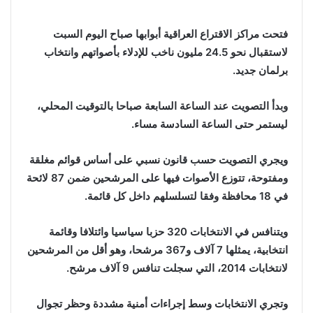
فتحت مراكز الاقتراع العراقية أبوابها صباح اليوم السبت
لاستقبال نحو 24.5 مليون ناخب للإدلاء بأصواتهم وانتخاب
برلمان جديد.
وبدأ التصويت عند الساعة السابعة صباحا بالتوقيت المحلي،
ليستمر حتى الساعة السادسة مساء.
ويجري التصويت حسب قانون نسبي على أساس قوائم مغلقة
ومفتوحة، تتوزع الأصوات فيها على المرشحين ضمن 87 لائحة
في 18 محافظة وفقا لتسلسلهم داخل كل قائمة.
ويتنافس في الانتخابات 320 حزبا سياسيا وائتلافا وقائمة
انتخابية، يمثلها 7 آلاف و367 مرشحا، وهو أقل من المرشحين
لانتخابات 2014، التي سجلت تنافس 9 آلاف مرشح.
وتجري الانتخابات وسط إجراءات أمنية مشددة وحظر تجوال