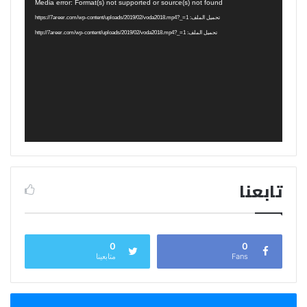
مشغل
Media error: Format(s) not supported or source(s) not found
الفيديو
تحميل الملف: https://7areer.com/wp-content/uploads/2019/02/voda2018.mp4?_=1
تحميل الملف: http://7areer.com/wp-content/uploads/2019/02/voda2018.mp4?_=1
تابعنا
0
0
Fans
متابعينا