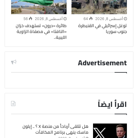
أغسطس 8, 2026
64
أغسطس 8, 2026
56
توغل إسرائيلي في القنيطرة
طائرة «درون» تستهدف خزان
جنوب سوريا
«النافتا» في مصفاة الزاوية
الليبية..
Advertisement
اقرأ ايضاً
هل تتلقى أرباحاً من منصة X ؟ .. إيلون
ماسك ينهى برنامج المكافآت