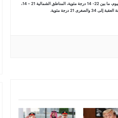
وتتراوح درجات الحرارة العظمى والصغرى في عمان اليوم، ما بين 22- 14 درجة مئوية، المناطق الشمالية 21 – 14،