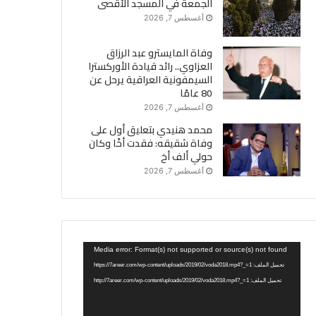
الجمعة في المسجد الأقصى
أغسطس 7, 2026
وفاة المايسترو عبد الرزاق
العزاوي.. رائد قيادة الأوركسترا
السيمفونية العراقية يرحل عن
80 عامًا
أغسطس 7, 2026
محمد هنيدي بتعليق أول على
وفاة شقيقه: فقدت أخًا وكان
حولي ألف أخ
أغسطس 7, 2026
مشغل
Media error: Format(s) not supported or source(s) not found
الفيديو
تحميل الملف: https://7areer.com/wp-content/uploads/2019/02/voda2018.mp4?_=1
تحميل الملف: http://7areer.com/wp-content/uploads/2019/02/voda2018.mp4?_=1