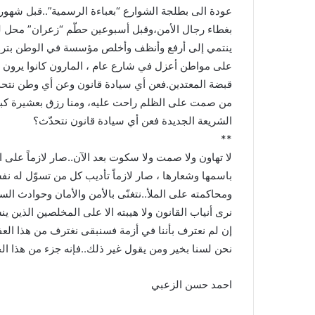
عودة الى بطلجة الشوارع “بعباءة الرسمية”..قبل شهو
بغطاء رجال الأمن،وقبل أسبوعين حطّم “زعران” محل لل
ينتمي إلى أرفع وأنظف وأخلص مؤسسة في الوطن بترؤ
على مواطن أعزل في شارع عام ، المارون كانوا يرون ا
قبضة المعتدين.فعن أي سيادة قانون وعن أي وطن نتح
من صمت على الظلم راحت عليه، ومنا رزق بعشيرة كبير
الشريعة الجديدة فعن أي سيادة قانون نتحدّث؟
**
لا تهاون ولا صمت ولا سكوت بعد الآن..صار لازماً عل
باسمها وشعارها ، صار لازماً تأديب كل من تسوّل له 
ومحاكمته على الملأ..نتغنّى بالأمن والأمان وحوادث الس
نرى أنياب القانون ولا هيبته الا على المخلصين الذين ين
إن لم نعترف بأننا في أزمة فسنبقى نغترف من هذا العف
نحن لسنا بخير ومن يقول غير ذلك..فإنه جزء من هذا ال
احمد حسن الزعبي