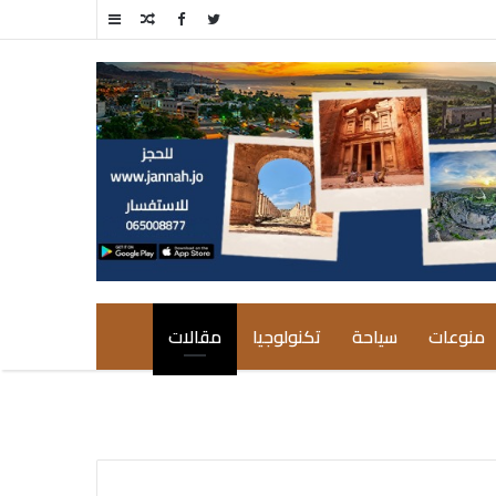
مقال
إضافة
عشوائي
عمود
جانبي
منوعات
سياحة
تكنولوجيا
مقالات