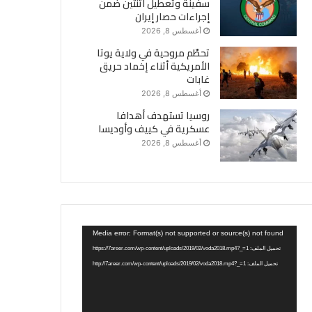
سفينة وتعطيل اثنتين ضمن
إجراءات حصار إيران
أغسطس 8, 2026
تحطّم مروحية في ولاية يوتا
الأمريكية أثناء إخماد حريق
غابات
أغسطس 8, 2026
روسيا تستهدف أهدافا
عسكرية في كييف وأوديسا
أغسطس 8, 2026
مشغل
Media error: Format(s) not supported or source(s) not found
الفيديو
تحميل الملف: https://7areer.com/wp-content/uploads/2019/02/voda2018.mp4?_=1
تحميل الملف: http://7areer.com/wp-content/uploads/2019/02/voda2018.mp4?_=1