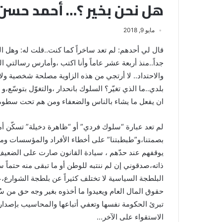
هل نحن بخير ؟… أحمد حسن 
مايو 9, 2018
قال لي أحدهم: لم تعد ساخراً كما كنت..قلت له: وهل ا
جداً..منذ أربعة عشر عاماً وأنا اكتب ،وأمارس رسالتي الت
والاحتداد.. لا أرتجي من هذه الزاوية مصلحة شخصية ولا
بلدي..ما الذي تغيّر؟ السلوك بانحدار ،والتغوّل بتوسّع
ان يفعل ما يشاء بالناس والضعفاء ومن هم تحت سطوة 
لم تعد عبارة “سلوك فردي” أو “ظاهرة دخيلة” تسكّن أم
بصمتنا،و”طبطبتنا” على أخطاء الأفراد والمؤسسات ومن 
يوقفهم عند حدّهم ، سيادة القانون صارت على الضعيف 
ذاته،صدقوني إن لم ننتبه للوطن أو ما تبقى منه حتماً س
البلطجة السياسية لا تختلف كثيراً عن بلطجة الشوارع،
حقوق المال العام ويعيدوا ما أخذوه بغير وجه حق من 
تبرئ الحكومة نفسها وتعفي أتباعها والمحاسيب بإصدار
الاستقواء على الآخر…