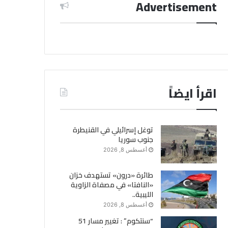
Advertisement
اقرأ ايضاً
توغل إسرائيلي في القنيطرة
جنوب سوريا
أغسطس 8, 2026
طائرة «درون» تستهدف خزان
«النافتا» في مصفاة الزاوية
الليبية..
أغسطس 8, 2026
“سنتكوم” : تغيير مسار 51