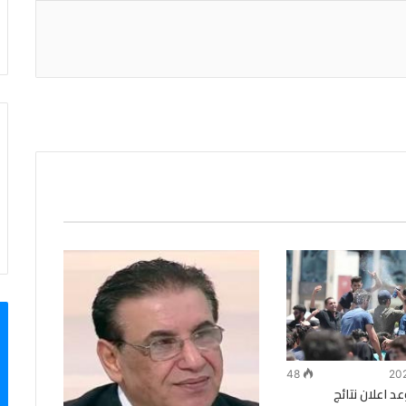
48
عد اعلان نتائج