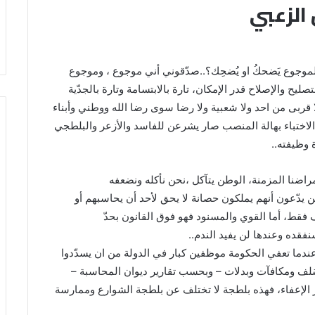
الزعبي
لموجوع يَضحكُ او يُضحِك؟..صدّقوني أني موجوع ، وموجوع
صليح والإصلاح قدر الإمكان، تارة بالابتسامة وتارة بالجدّية
 قربى من احد ولا شعبية ولا رضا سوى رضا الله ووطني وأبناء
،و الاختباء بهالة المنصب صار يشرعن للفاسد والأزعر والبلطجي
وظيفته..
راضنا المزمنة، الوطن يتآكل ،نحن نأكله ونضعفه
يدّعون أنهم يملكون حصانة لا يحق لأحد أن يحاسبهم أو
فقط، أما القوي والمسنود فهو فوق القانون بحدّ
نفقده وعندها لن يفيد الندم..
عندما تعفي الحكومة موظفين كبار في الدولة من ان يسدّدوا
سُلف ومكافآت وبدلات – وبحسب تقارير ديوان المحاسبة –
 الإعفاء، فهذه بلطجة لا تختلف عن بلطجة الشوارع وممارسة