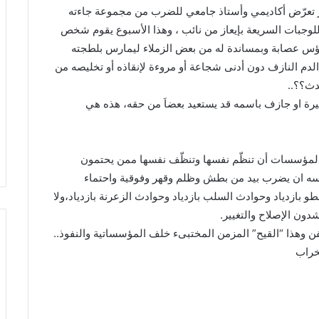
ر تعرّض أكاديمي وأستاذ جامعي للضرب من مجموعة جاءته
وجبات السريعة بإيعاز من نائب ، وهذا الأسبوع يقوم شخص
س عصابة وبمساندة له من بعض الزملاء ليمارس بلطجته
لدم النازف دون أدنى شجاعة أو مروءة لإنقاذه أو تخليصه من
دث؟؟..
ة او جازف باسمه قد يستعيد بعضاَ من حقه، هذه هي
ى المؤسسات أن تنظّم نفسها وتنظّف نفسها ممن يحتمون
نفسه ان يضرب بيد من بطش وظلم وقهر وفوقية واحتماء
طو بازدياد وحوادث السلب بازدياد وحوادث الزعرنة بازدياد،ولا
شدون الإصلاح والتغيير.
ن وهذا “القيح” المزمن المختبىء خلف المؤسساتية والنفوذ..
خراب