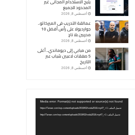
يتيح الاستخدام المجانى غير
المحدود للجميع
أغسطس 8, 2026
عمالقة التدريب فى الميركاتو..
جوارديولا على رأس أفضل 10
مدربين بلا نادٍ
أغسطس 8, 2026
من مبابي إلى ديوماندي.. أغلى
5 صفقات لاعبين شباب عبر
التاريخ
أغسطس 8, 2026
مشغل
Media error: Format(s) not supported or source(s) not found
الفيديو
تحميل الملف: https://7areer.com/wp-content/uploads/2019/02/voda2018.mp4?_=1
تحميل الملف: http://7areer.com/wp-content/uploads/2019/02/voda2018.mp4?_=1