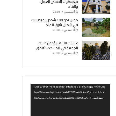
معسكرات الحسين للعمل
والبناء
أغسطس 7, 2026
مقتل نحو 100 شخص بفيضانات
في شمال شرق الهند
أغسطس 7, 2026
عشرات الآلاف يؤدون صلاة
الجمعة في المسجد الأقصى
أغسطس 7, 2026
مشغل
Media error: Format(s) not supported or source(s) not found
الفيديو
تحميل الملف: https://7areer.com/wp-content/uploads/2019/02/voda2018.mp4?_=1
تحميل الملف: http://7areer.com/wp-content/uploads/2019/02/voda2018.mp4?_=1