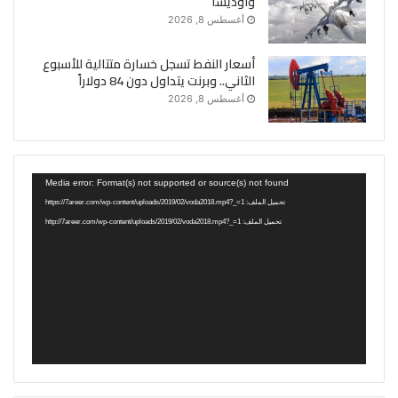
وأوديسا
أغسطس 8, 2026
أسعار النفط تسجل خسارة متتالية للأسبوع
الثاني.. وبرنت يتداول دون 84 دولاراً
أغسطس 8, 2026
مشغل
Media error: Format(s) not supported or source(s) not found
الفيديو
تحميل الملف: https://7areer.com/wp-content/uploads/2019/02/voda2018.mp4?_=1
تحميل الملف: http://7areer.com/wp-content/uploads/2019/02/voda2018.mp4?_=1