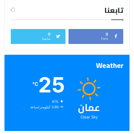
تابعنا
0
0
Fans
متابعينا
Weather
25
℃
عمان
الرطوبة:
61%
الرياح:
3.86 كيلومتر/ساعة
Clear Sky