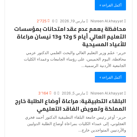
أكمل القراءة »
Nisreen Al.khayyat
مارس 19, 2026
0
2٬725
محافظة يعمم عدم عقد امتحانات بمؤسسات
التعليم العالي أيام 5 و12 و13 نيسان مراعاة
للأعياد المسيحية
حرير- عمّم وزير التعليم العالي والبحث العلمي الدكتور عزمي
محافظة، اليوم الخميس، على رؤساء الجامعات وعمداء الكليات
الجامعية الأردنية الرسمية…
أكمل القراءة »
Nisreen Al.khayyat
مارس 5, 2026
0
3٬164
البلقاء التطبيقية: مراعاة أوضاع الطلبة خارج
المملكة وتعويض الفاقد التعليمي
حرير- أوعز رئيس جامعة البلقاء التطبيقية الدكتور أحمد فخري
العجلوني، إلى عمداء الكليات بمراعاة أوضاع الطلبة الدوليين
والأردنيين المتواجدين خارج…