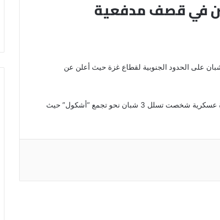
ين في قصف مدفعية
ن جيش الاحتلال الإسرائيلي الليلة عن استهدافه 3 شبان على الحدود الجنوبية لقطاع غزة حيث أعلن عن
ونقل موقع “والا” العبري عن الجيش الإسرائيلي أن قوة عسكرية شخصت تسلل 3 شبان نحو تجمع “أشكول” حيث