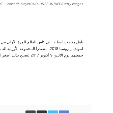
 – Iceland’s playerGUDJONSSON/AFP/Getty Images)
تأهل منتخب أيسلندا إلى كأس العالم للمرة الأولى في تا
لمونديال روسيا 2018، متصدراً المجموعة
جمعتهما يوم الاثنين 9 أكتوبر 2017 ليصبح بذلك أصغر الدول سكاناً التي تتأهل إلى المونديال.
Facebook
Twitter
مشاركة
طباعة