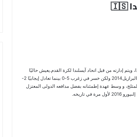
🇮
ويتم إدارته من قبل اتحاد آيسلندا لكرة القدم.يعيش حاليًا
أبهى عصوره؛ فقد تأهل للمرحلة النهائية لكأس العالم بالبرازيل2014 ولكن خسر في زغرب 5-0 بينما تعادل إيجابيًا 2-
د المثلج، و وسط عهدة إطمئنانه بفضل مدافعه الدولى المعتزل
 في تاريخه.