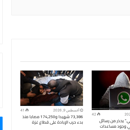
أغسطس 9, 2026
41
42
73,386 شهيدا و174,250 مصابا منذ
ني” يحذر من رسائل
بدء حرب الإبادة على قطاع غزة
ي وجود مساعدات