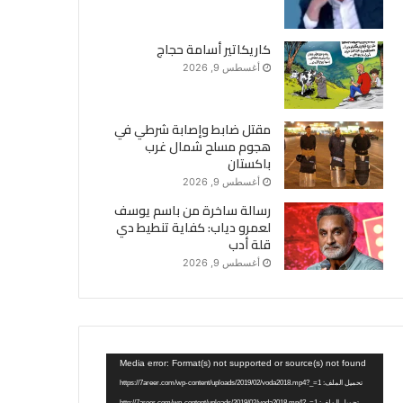
كاريكاتير أسامة حجاج
أغسطس 9, 2026
مقتل ضابط وإصابة شرطي في
هجوم مسلح شمال غرب
باكستان
أغسطس 9, 2026
رسالة ساخرة من باسم يوسف
لعمرو دياب: كفاية تنطيط دي
قلة أدب
أغسطس 9, 2026
مشغل
Media error: Format(s) not supported or source(s) not found
الفيديو
تحميل الملف: https://7areer.com/wp-content/uploads/2019/02/voda2018.mp4?_=1
تحميل الملف: http://7areer.com/wp-content/uploads/2019/02/voda2018.mp4?_=1