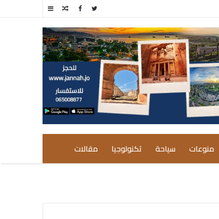
مقال
إضافة
عشوائي
عمود
جانبي
منوعات
سياحة
تكنولوجيا
مقالات