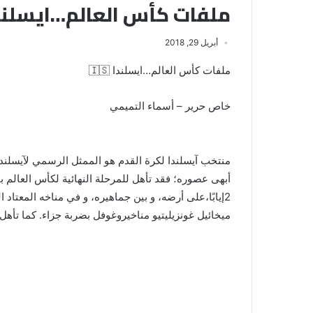
ملفات كأس العالم…ايسلندا 🇸
أبريل 29, 2018
ملفات كأس العالم…ايسلندا 🇮🇸
خاص حرير – أسماء التميمي
منتخب آيسلندا لكرة القدم هو الممثل الرسمي لآيسلندا، 
2إيابًا،على أرضه، و بين جماهيره، و في مناخه المعتا
ميخائيل غونزيليتيو مناخيروغوفل بضربة جزاء. كما تأهل إلىيورو 2016 لأول مرة