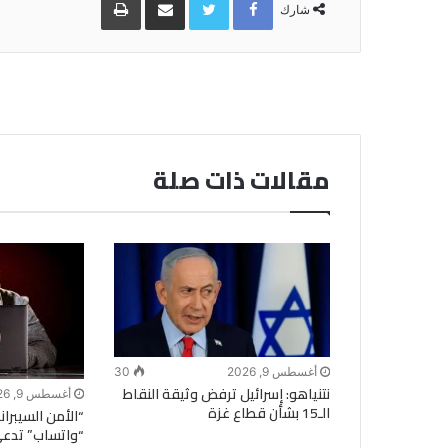
عبر
شارك
البريد
مقالات ذات صلة
أغسطس 9, 2026
30
نتنياهو: إسرائيل ترفض وثيقة النقاط
أغسطس 9, 2026
الـ15 بشأن قطاع غزة
“الأمن السيبرا
“واتساب” تدع