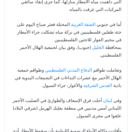
التي داهمت مياه الأمطار منازلها، كما جرى إنقاذ سائقي
المركبات التي غرقت بالمياه.
أما في جنوبي
الضفة الغربية
المحتلة فعثر صباح اليوم على
جثة طفلين فلسطينيين في بركة مياه تشكلت جراء الأمطار
في مخيم الفوار للاجئين الفلسطينيين
بمحافظة
الخليل
(جنوب)، وفق بيان لجمعية الهلال الأحمر
الفلسطيني.
وتعاملت طواقم
الدفاع المدني الفلسطيني
وطواقم جمعية
الهلال الأحمر مع عشرات النداءات في التجمعات البدوية في
بادية
القدس
الشرقية
والأغوار، جراء السيول.
وفي
لبنان
أجلت فرق الإسعاف والطوارئ في الصليب الأحمر
اللبناني أمس مدنيين في منطقة بعلبك الهرمل (شرقي البلاد)
علقوا في مجرى السيول.
وأفادت وكالة الأنباء الرسمية اللبنانية بأن سقوط الأمطار أدى