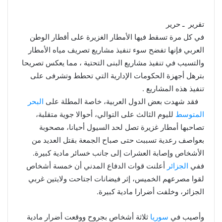
تقرير ـ حرير
في كل مرة تسقط فيها الأمطار الغزيرة على أقطار الوطن
العربي فإنها تفضح سوء تنفيذ مشاريع تصريف مياه الأمطار
والتسيب في تنفيذ مشاريع البنى التحتية ، مما يعكس تصريحا
بترهل أجهزة الحكومات الإدارية التي تحطط وتشرفى على
تنفيذ هذه المشاريع .
فقد شهدت بعض الدول العربية، خاصة المطلة على
البحر
المتوسط
لليوم الثالث على التوالي، أحوالا جوية متقلبة،
تصاحبها أمطار غزيرة تصل لحد السيول أحيانا، مصحوبة
بعواصف رعدية تسببت حتى صباح الجمعة بقتل العديد من
الأشخاص وإصابة العشرات إلى جانب خسائر مادية كبيرة.
ففي
الجزائر
أعلنت قوات الدفاع المدني أن خمسة أشخاص
لقوا مصرعهم الخميس، إثر فيضانات اجتاحت ولايتين غربي
الجزائر، وخلفت أضرارا مادية كبيرة.
وأصيب في
سوريا
ثلاثة أشخاص بجروح ووقعت أضرار مادية