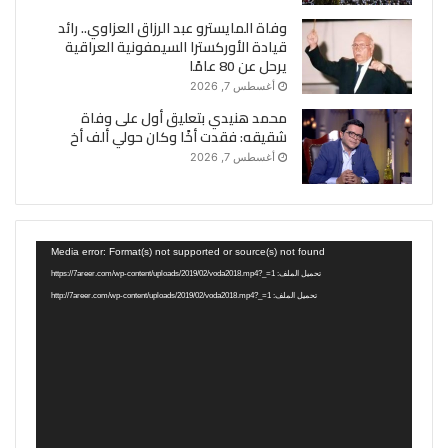
وفاة المايسترو عبد الرزاق العزاوي.. رائد
قيادة الأوركسترا السيمفونية العراقية
يرحل عن 80 عامًا
أغسطس 7, 2026
محمد هنيدي بتعليق أول على وفاة
شقيقه: فقدت أخًا وكان حولي ألف أخ
أغسطس 7, 2026
مشغل
Media error: Format(s) not supported or source(s) not found
الفيديو
تحميل الملف: https://7areer.com/wp-content/uploads/2019/02/voda2018.mp4?_=1
تحميل الملف: http://7areer.com/wp-content/uploads/2019/02/voda2018.mp4?_=1