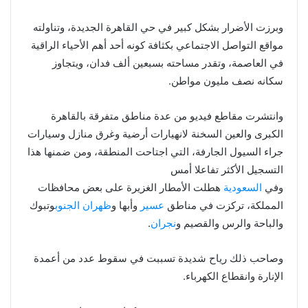
وبرزت الأضرار بشكل كبير في حي القاهرة الجديدة، وتناولته
مواقع التواصل الاجتماعي بكثافة كونه أحد أهم الأحياء الراقية
في العاصمة، وتقدر مساحته بسبعين ألف فدان، ويتجاوز
سكانه نصف مليون مواطن.
وانتشرت مقاطع فيديو من عدة مناطق متفرقة بالقاهرة
الكبرى والعين السخنة لانهيارات أرضية وغرق منازل وسيارات
جراء السيول الجارفة، التي اجتاحت المنطقة، ومن ضمنها هذا
التسجيل الأكثر تفاعلا أمس
وفي
السعودية
هطلت الأمطار الغزيرة على بعض محافظات
المملكة، تركزت في مناطق
عسير
وأبها و
ظهران
الجنوب
وتبوك
والباحة والرس والقصيم و
نجران
.
وصاحب ذلك رياح شديدة تسببت في سقوط عدد من أعمدة
الإنارة وانقطاع الكهرباء.