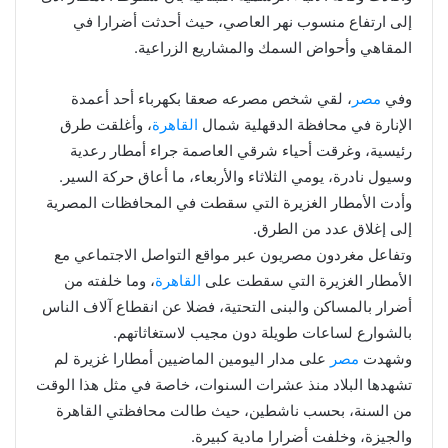
إلى ارتفاع منسوب نهر العاصي، حيث أحدثت أضرارا في
المقاهي وأحواض السمك والمشاريع الزراعية.
وفي
مصر
، لقي شخص مصرعه صعقا بكهرباء أحد أعمدة
الإنارة في محافظة الدقهلية شمال
القاهرة
، وأغلقت طرق
رئيسية، وغرقت أحياء شرقي العاصمة جراء أمطار رعدية
وسيول نادرة، يومي الثلاثاء والأربعاء، ما أعاق حركة السير.
وأدت الأمطار الغزيرة التي سقطت في المحافظات المصرية
إلى إغلاق عدد من الطرق.
وتفاعل مغردون مصريون عبر مواقع التواصل الاجتماعي مع
الأمطار الغزيرة التي سقطت على
القاهرة
، وما خلفته من
أضرار بالمساكن والبنى التحتية، فضلا عن انقطاع آلاف الناس
بالشوارع لساعات طويلة دون مجيب لاستغاثاتهم.
وشهدت
مصر
على مدار اليومين الماضيين أمطارا غزيرة لم
تشهدها البلاد منذ عشرات السنوات، خاصة في مثل هذا الوقت
من السنة، بحسب ناشطين، حيث طالت محافظتي القاهرة
والجيزة، وخلفت أضرارا مادية كبيرة.