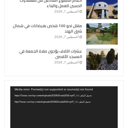
اختتام الأسبوع السادس من معسكرات
الحسين للعمل والبناء
أغسطس 7, 2026
مقتل نحو 100 شخص بفيضانات في شمال
شرق الهند
أغسطس 7, 2026
عشرات الآلاف يؤدون صلاة الجمعة في
المسجد الأقصى
أغسطس 7, 2026
مشغل
Media error: Format(s) not supported or source(s) not found
الفيديو
تحميل الملف: https://7areer.com/wp-content/uploads/2019/02/voda2018.mp4?_=1
تحميل الملف: http://7areer.com/wp-content/uploads/2019/02/voda2018.mp4?_=1