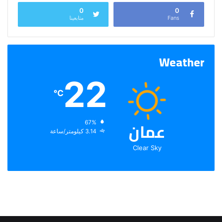
0
0
Fans
متابعينا
Weather
22
℃
عمان
الرطوبة:
67%
الرياح:
3.14 كيلومتر/ساعة
Clear Sky