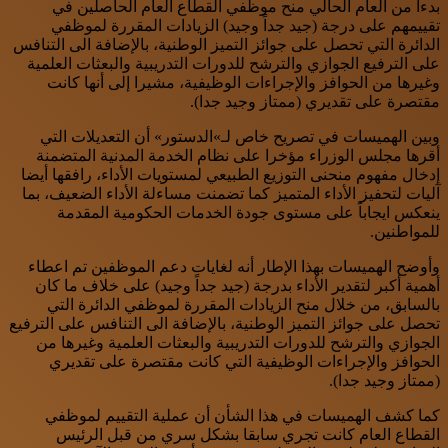
بدءا من العام الحالي منح موظفي القطاع العام الحاصلين في
تقييمهم على درجة (جيد جداً وجيد) الزيادات المقررة لموظفي
الدائرة التي تحصل على جوائز التميز الوطنية، بالإضافة الى التنافس
على الترفيع الجوازي والترشح للدورات التدريبية والبعثات العلمية
وغيرها من الحوافز والإجراءات الوظيفية، مشيرا إلى أنها كانت
مقتصرة على تقديري (ممتاز وجيد جدا).
وبين الهميسات في تصريح خاص لـ»الدستور» أن التعديلات التي
أقرها مجلس الوزراء مؤخرا على نظام الخدمة المدنية المتضمنة
إدخال مفهوم منحنى التوزيع الطبيعي لمستويات الأداء، رافقها أيضا
آليات لتحفيز الأداء المتميز كما تضمنت مساءلة الأداء الضعيف، بما
ينعكس ايجاباً على مستوى جودة الخدمات الحكومية المقدمة
للمواطنين.
وأوضح الهميسات بهذا الإطار أنه لغايات دعم الموظفين تم اعطاء
أهمية أكبر لتقدير الأداء بدرجة (جيد جداً وجيد) على خلاف ما كان
بالسابق، من خلال منح الزيادات المقررة لموظفي الدائرة التي
تحصل على جوائز التميز الوطنية، بالإضافة الى التنافس على الترفيع
الجوازي والترشح للدورات التدريبية والبعثات العلمية وغيرها من
الحوافز والإجراءات الوظيفية التي كانت مقتصرة على تقديري
(ممتاز وجيد جدا).
كما كشف الهميسات في هذا الشأن أن عملية التقييم لموظفي
القطاع العام كانت تجري سابقا بشكل سري من قبل الرئيس