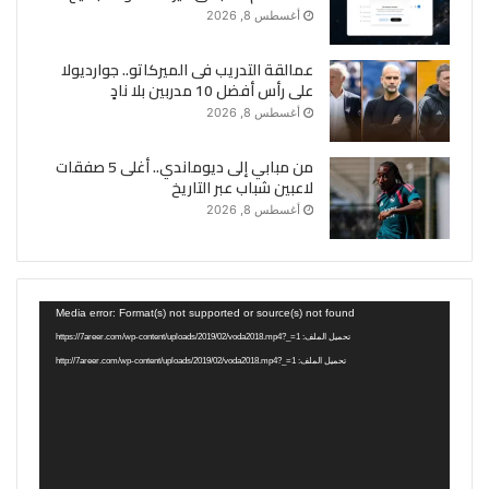
أغسطس 8, 2026
عمالقة التدريب فى الميركاتو.. جوارديولا
على رأس أفضل 10 مدربين بلا نادٍ
أغسطس 8, 2026
من مبابي إلى ديوماندي.. أغلى 5 صفقات
لاعبين شباب عبر التاريخ
أغسطس 8, 2026
مشغل
Media error: Format(s) not supported or source(s) not found
الفيديو
تحميل الملف: https://7areer.com/wp-content/uploads/2019/02/voda2018.mp4?_=1
تحميل الملف: http://7areer.com/wp-content/uploads/2019/02/voda2018.mp4?_=1