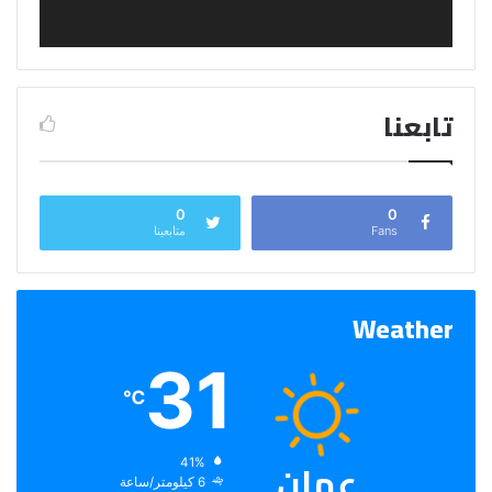
تابعنا
0
0
Fans
متابعينا
Weather
31
℃
عمان
الرطوبة:
41%
الرياح:
6 كيلومتر/ساعة