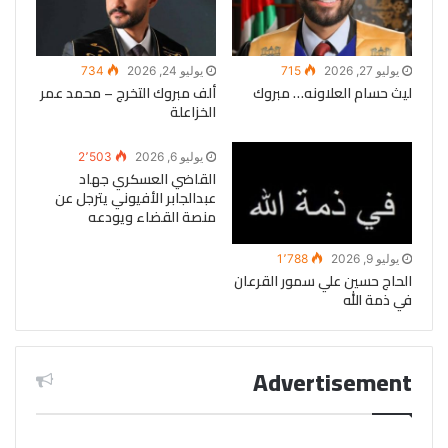
يوليو 27, 2026
715
يوليو 24, 2026
734
ليث حسام العلاونه… مبروك
ألف مبروك التخرج – محمد عمر
الخزاعلة
يوليو 6, 2026
2٬503
القاضي العسكري جهاد
عبدالجابر الأفيوني يترجل عن
منصة القضاء ويودعه
يوليو 9, 2026
1٬788
الحاج حسين علي سمور القرعان
في ذمة الله
Advertisement