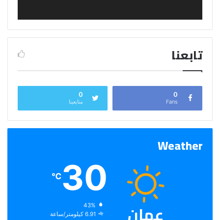
تابعنا
0
0
Fans
متابعينا
Weather
30
℃
عمان
الرطوبة:
43%
الرياح:
6.91 كيلومتر/ساعة