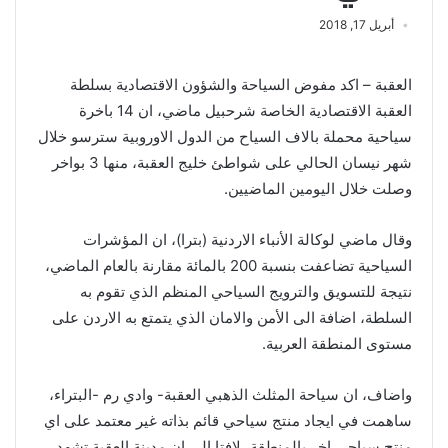
أبريل 17, 2018
العقبة – اكد مفوض السياحة والشؤون الاقتصادية بسلطة
العقبة الاقتصادية الخاصة شرحبيل ماضي، ان 14 باخرة
سياحية محملة بالاف السياح من الدول الاوروبية سترسو خلال
شهر نيسان الحالي على شواطئ خليج العقبة، منها 3 بواخر
وصلت خلال اليومين الماضيين.
وقال ماضي لوكالة الأنباء الاردنية (بترا)، ان المؤشرات
السياحية تضاعفت بنسبة 200 بالمائة مقارنة بالعام الماضي،
نتيجة للتسويق والترويج السياحي المنظم الذي تقوم به
السلطة، اضافة الى الأمن والامان الذي يتمتع به الاردن على
مستوى المنطقة العربية.
واضاف، ان سياحة المثلث الذهبي العقبة- وادي رم -البتراء،
ساهمت في ايجاد منتج سياحي قائم بذاته غير معتمد على اي
منتج سياحي اخر بالمنطقة، لافتا الى ان مدينة العقبة تشهد