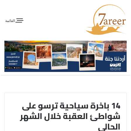
القائمة
14 باخرة سياحية ترسو على
شواطئ العقبة خلال الشهر
الحالي