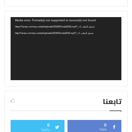
مشغل
Media error: Format(s) not supported or source(s) not found
الفيديو
تحميل الملف: https://7areer.com/wp-content/uploads/2019/02/voda2018.mp4?_=1
تحميل الملف: http://7areer.com/wp-content/uploads/2019/02/voda2018.mp4?_=1
تابعنا
0
0
Fans
متابعينا