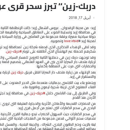
دربك-زين‘‘ تبرز سحر قرى 
أبريل 17, 2018
إربد- من مدينة الإقحوان.. عروس الشمال إربد؛ كانت الإنطلاقة الثاني
في محافظة إربد وتسليط الضوء على المناطق السياحية والطبيعة الخل
جولة سياحية مميزة برفقة مجموعة من العاملين في وزارة السياحة و
لمدينة إربد #
love irbid
وتصويره.
وقد لاقى الإهداء التذكاري الذي قدمته شركة زين لمحافظة إربد ترحي
شكرهم للحملة عبر الهاشتاغ الذي أطلقته على تويتر
#دربك-زين.
وقد توجهت دربك زين في حملتها الثانية للترويج للمسار السياحي وال
لزيارة متحف دار السرايا الذي بني في العهد العثماني بتصميم قلعة يعر
والحضارات التي مرت على المنطقة بأكملها.
بعد الإنتهاء من زيارة متحف دار السرايا انتقل فريق
دربك زين
لزيارة ب
والاستقرار في إربد.
ويتمتع بناء بيت النابلسي بجماليات متعددة مثل الحجر المنحوت على الو
الفناء المفتوح الذي تزينة شجرة ليمون ونافورة ماء.
وفي الطريق إلى بيت النابلسي خلال
#دربك-زين
في محافظة إربد تجلى
الأردن منذ القدم.
من الحضارات القديمة والأماكن الأثرية والحجارة العتيقة التي تروي 
البلدي في سحم الكفارات التي تعتبر من أجمل قرى إربد.
في سحم الكفارات حيث السهول الخضراء تبدو جمالية القرى الأردنية 
نشميات سحم اللواتي قدمن مجموعة من المنتجات البلدية التي تشته
لبنة بالزيت وخبز الطابون البلدي، الشراك ، والجبنة البلدية ، والعسل الط
بمذاقه الطيب ورائحته الشهية المنبثقة من أصالة المحافظة وعراقة حض