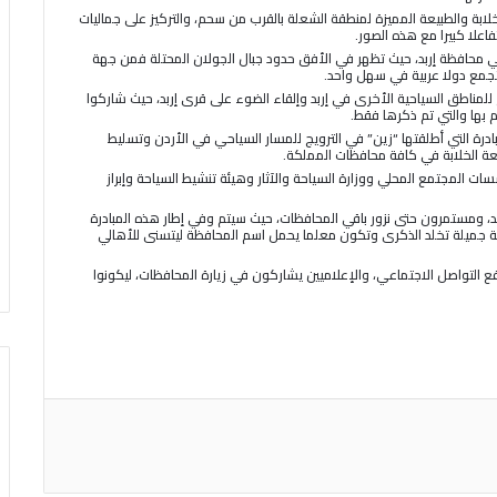
لابة والطبيعة المميزة لمنطقة الشعلة بالقرب من سحم، والتركيز على جماليات
اعلا كبيرا مع هذه الصور.
 محافظة إربد، حيث تظهر في الأفق حدود جبال الجولان المحتلة فمن جهة
تجمع دولا عربية في سهل واحد.
 للمناطق السياحية الأخرى في إربد وإلقاء الضوء على قرى إربد، حيث شاركوا
هم بها والتي تم ذكرها فقط.
ادرة التي أطلقتها “زين” في الترويج للمسار السياحي في الأردن وتسليط
يعة الخلابة في كافة محافظات المملكة.
سسات المجتمع المحلي ووزارة السياحة والآثار وهيئة تنشيط السياحة وإبراز
بد، ومستمرون حتى نزور باقي المحافظات، حيث سيتم وفي إطار هذه المبادرة
 جميلة تخلد الذكرى وتكون معلما يحمل اسم المحافظة ليتسنى للأهالي
 التواصل الاجتماعي، والإعلاميين يشاركون في زيارة المحافظات، ليكونوا