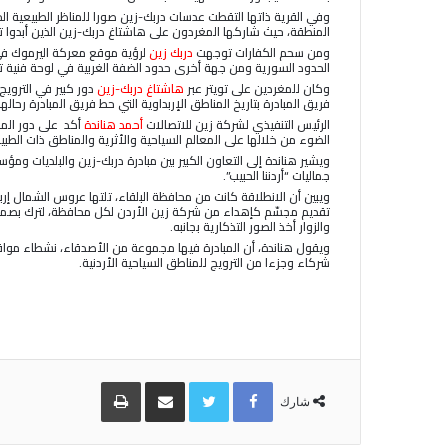
وفي القرية ذاتها التقطت عدسات دربك-زين صورا للمناظر الطبيعية الخ
المنطقة، حيث شاركها المغردون على هاشتاغ دربك-زين الذين أبدوا تف
ومن سحم الكفارات توجهت
دربك زين
لرؤية موقع معركة اليرموك في
الحدود السورية ومن جهة أخرى حدود الضفة الغربية في لوحة فنية 
وكان للمغردين على تويتر عبر
هاشتاغ دربك-زين
دور كبير في الترويج
فريق المبادرة بتاريخ المناطق الإربداوية التي حط فريق المبادرة رحال
الرئيس التنفيذي لشركة زين للاتصالات
أحمد هناندة
أكد على دور المب
الضوء من خلالها على المعالم السياحية والأثرية والمناطق ذات الطب
ويشير هناندة إلى التعاون الكبير بين مبادرة دربك-زين والبلديات ومؤ
جماليات “أردننا الحبيب”.
ويبين أن الانطلاقة كانت من محافظة البلقاء، تلتها عروس الشمال إر
تقديم مجسّم كإهداء من شركة زين الأردن لكل محافظة، لترك بصمة
والزوار أخذ الصور التذكارية بجانبه.
ويقول هناندة، أن المبادرة فيها مجموعة من الأصدقاء، نشطاء مواقع
شركاء وجزءا من الترويج للمناطق السياحية الأردنية.
Facebook
Twitter
مشاركة
طباعة
عبر
شارك
البريد