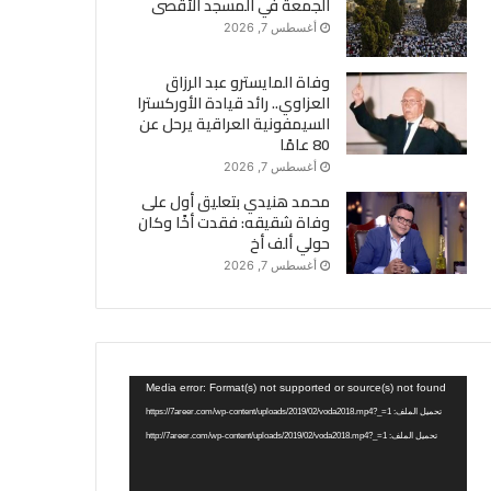
الجمعة في المسجد الأقصى
أغسطس 7, 2026
وفاة المايسترو عبد الرزاق
العزاوي.. رائد قيادة الأوركسترا
السيمفونية العراقية يرحل عن
80 عامًا
أغسطس 7, 2026
محمد هنيدي بتعليق أول على
وفاة شقيقه: فقدت أخًا وكان
حولي ألف أخ
أغسطس 7, 2026
مشغل
Media error: Format(s) not supported or source(s) not found
الفيديو
تحميل الملف: https://7areer.com/wp-content/uploads/2019/02/voda2018.mp4?_=1
تحميل الملف: http://7areer.com/wp-content/uploads/2019/02/voda2018.mp4?_=1