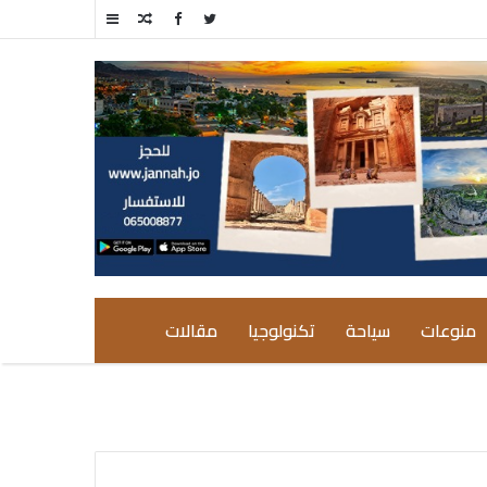
مقال
إضافة
عشوائي
عمود
جانبي
منوعات
سياحة
تكنولوجيا
مقالات