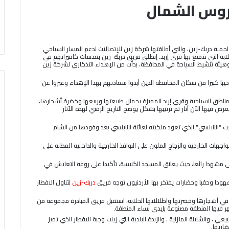
عروس الشمال
ة لحملة دربك-زين، والتي أطلقتها شركة زين للإتصالات لدعم المسار السياحي
ابة التي تتمتع بها قرى إربد. إنطلق فريق دربك-زين بعدسات كاميراتهم في
هيئة تنشيط السياحة في المحافظة، بدأت من الإهداء التذكاري لشركة زين
با كبيرا من سكان المحافظة الذين أبدوا سعادتهم بهذا الإهداء وعبروا عن
مناطق السياحية وقرى إربد المميزة بجمال طبيعتها وربيعها وخضرة أشجارها،
ض فيها الآن آثار تم ترتيبها بشكل يوضح التاريخ الزمني لهذه الآثار
يت “النابلسي” الذي تعود ملكيته لعائلة النابلسي بعد وفودها من الشام
اجهات الخارجية والزجاج الملون على النوافذ الخارجية والداخلية المطلة على
 مشهدا رائعا، حيث يعانق المسجد الكنيسة، تأكيدا على روعة التعايش في
عهودا وحقبا وحضارات يفتخر بها الأردنيون توجه فريق
دربك-زين
لتناول الافطار
في أشجارها وخضرتها واطلالاتها الخلابة، استقبل فريق المبادرة مجموعة من
ر فيها المنطقة مصنوعة بايدي نساء المنطقة.
بيعي ، والشنينة المنزلية ، والزبدة البلدية التي زينت وجبة الافطار الذي تميز
ارتها.