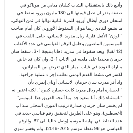
وأتبع ذلك باستقطاب الشاب كيليان مبابي من موناكو في
صفقة يقدر ان تصل قيمتها الى 180 مليون يورو، سقط في
امتحان دوري أبطال أوروبا للمرة الثانية تواليا في ثمن النهائي.
ما يشفع للنادي ربما هو ان السقوط الأوروبي كان أمام صاحب
“الوزن” الأثقل قاريا، ريال مدريد الاسباني، حامل اللقب في
الموسمين الماضيين وحامل الرقم القياسي في عدد الألقاب
(12 لقبا). وبعد سقوط في مدريد ذهابا بنتيجة 1-3، سقط سان
جرمان مجددا على ملعبه في الاياب 1-2، وان كان قد خاض
مباراة العودة في غياب نيمار الذي تعرض بين المباراتين،
لكسر في مشط القدم اليمنى تطلب إجراء عملية جراحية.
واذ أقر مدرب سان جرمان الاسباني أوناي إيمري بأن
“الخسارة أمام ريال مدريد كانت خسارة كبيرة”، لكنه اعتبر انه
“باستثناء ذلك، أنا سعيد جدا بما أنتجه الفريق هذا الموسم”.
لم يخسر سان جرمان صدارة ترتيب الدوري المحلي منذ آب
(أغسطس)، وهو على الطريق لتحقيق رقم قياسي جديد في
عدد النقاط في نهاية الموسم (وصل حاليا الى 87، والرقم
القياسي هو 96 نقطة موسم 2015-2016)، ولم يخسر سوى