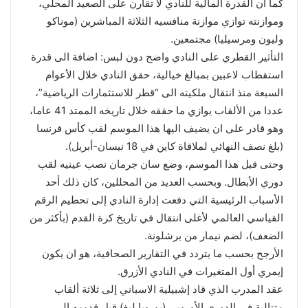
كما ان القدرة المالية للنادي لا تقارن على الصعيد المحلي،
وموازنته توازي موازنة منافسيه الثلاثة المباشرين (موناكو
وليون ومرسيليا) مجتمعين.
التأثير القطري على النادي واضح دون لبس: اضافة الى قدرة
استقطاب لاعبين بمبالغ خيالية، حقق النادي خلال الأعوام
السبعة منذ انتقال ملكيته الى “قطر للاستثمارات الرياضية”،
عددا من الألقاب يوازي ما حققه خلال تاريخه الممتد 41 عاما،
وهو قادر على ان يضيف اليها هذا الموسم لقب كأس فرنسا
(بلغ نصف النهائي لملاقاة كاين في 18 نيسان-أبريل).
وحتى قبل هذا الموسم، وضع سان جرمان نصب عينيه لقب
دوري الأبطال. وبحسب العديد من المحللين، كان ذلك أحد
الأسباب الرئيسية التي دفعت إدارة النادي إلى تحطيم الرقم
القياسي العالمي لأغلى انتقال في تاريخ كرة القدم (بأكثر من
الضعف)، لضم نيمار من برشلونة.
الأرجح بحسب ما يتردد في التقارير الصحافية، هو ان يكون
إيمري أول المتغيرات في النادي الأزرق.
عقد المدرب الذي قاد إشبيلية الاسباني إلى ثلاثة ألقاب
متتالية في الدوري الأوروبي (يوروبا ليغ) قبل قدومه الى