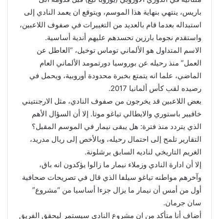
باريس، ينتهي بنهاية هذا الموسم، ويتوقع ان يعمد النادي إلى
استبداله بعدما قام بالعديد من التغييرات في صفوف اللاعبين،
واستقدم نجوما بارزين تحسدهم عليهم أندية أساسية.
الاسم المتداول هو الألماني توماس توخيل، “العاطل عن
العمل” منذ رحيله عن بوروسيا دورتمومد الألماني العام
الماضي، علما انه يتمتع بخبرة محدودة أوروبية، ويحمل في
رصيده لقب كأس ألمانيا 2017.
بعض اللاعبين قد يخرجون من صفوف النادي، مثل الارجنتيني
خافيير باستوري والايطالي تياغو موتا. إلا أن السؤال الأهم
الذي يتردد منذ فترة: هل يبقى نيمار في الموسم المقبل؟
التقارير تلمح إلى احتمال رحيله، وبالأخص إلى ريال مدريد،
الغريم التاريخي لناديه السابق برشلونة.
إلا أن ادارة النادي وزملاء نيمار ما زالوا يؤكدون انه باق،
وآخرهم مواطنه تياغو سيلفا الذي قال في تصريحات صحافية
أول من أمس أن نيمار ما يزال جزءا أساسيا من “مشروع”
سان جرمان.
أضاف أنا متأكد من ان مشروع النادي سيستمر ليحقق الفريق