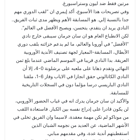
مرتين فقط ضد ليون وستراسبورغ.
وفي تصريحات هذا الأسبوع، أكد إيمري ان “لقب الدوري مهم
جدا بالنسبة إلي. هو المسابقة الأهم ويظهر مدى ثبات الفريق..
النادي يريد ان يتقدم، يتحسن، ويصبح الأفضل في العالم”.
لكن الانطباع العام هو ان سان جرمان سيبقى خارج نادي
“الأفضل” في أوروبا والعالم، ما لم يدعم خزائنه بلقب دوري
الأبطال، المسابقة-المعيار لجهة تصنيف الأندية الأوروبية
العريقة. بدا النادي قريبا في الموسم الماضي عندما بلغ ثمن
النهائي وتقدم ذهابا على ملعبه على برشلونة 0-4، إلا أن
النادي الكاتالوني حقق انجازا في الاياب وفاز 6-1، ملقنا
النادي الباريسي درسا مؤلما دون في السجلات التاريخية
للمسابقة.
والأكيد ان سان جرمان يدرك انه في غياب الحضور الأوروبي،
لن يكون قادرا على إدراج نفسه بين الكبار. فاستعادة اللقب
من موناكو لم تكن مهمة معقدة، لاسيما وان الفريق تخلى في
الأشهر الماضية، عن العديد من نجومه الشبان الذين
استقطبتهم أندية عدة، وفي مقدمهم مبابي.