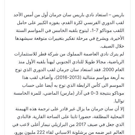
باريس – استعاد نادي باريس سان جرمان أول من أمس الأحد
لقب الدوري الفرنسي لكرة القدم، بفوزه الكبير على حامل
اللقب موناكو 7-1، ليتوج بلقبه الخامس في المواسم الستة
الأخيرة، ويشرع في مرحلة تفكير بتغييرات متوقعة سيشهدها
خلال الصيف.
لم يترك نادي العاصمة المملوك من شركة قطر للاستثمارات
الرياضية، مجالا طويلا للنادي الجنوبي ليهنأ بلقبه الأول منذ
العام 2000. فقد استعاد سان جرمان لقب الدوري الذي توج
به أربعة مواسم متتالية (2013-2016)، وأضاف لقب هذا
الموسم الى كأس الرابطة الذي توج به أيضا على حساب
موناكو بنتيجة 3-0 في آذار (مارس) الماضي، للمرة الخامسة
تواليا.
إلا أن سان جرمان ما يزال غير قادر على ترجمة هذه الهيمنة
المحلية المطلقة، حضورا ثابتا على الساحة القارية. فالنادي
الذي جعل في صيف 2017 من البرازيلي نيمار أغلى لاعب في
العالم عبر ضمه من برشلونة الاسباني لقاء 222 مليون يورو،