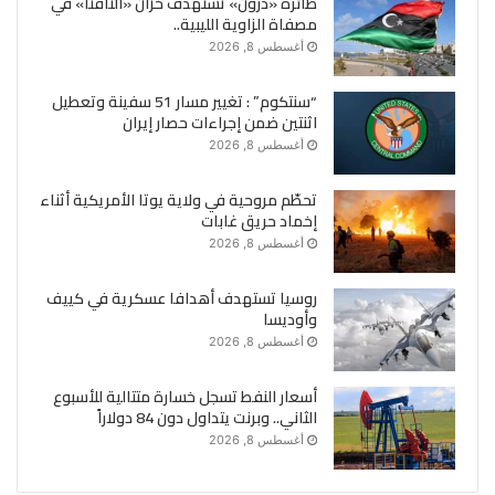
طائرة «درون» تستهدف خزان «النافتا» في
مصفاة الزاوية الليبية..
أغسطس 8, 2026
“سنتكوم” : تغيير مسار 51 سفينة وتعطيل
اثنتين ضمن إجراءات حصار إيران
أغسطس 8, 2026
تحطّم مروحية في ولاية يوتا الأمريكية أثناء
إخماد حريق غابات
أغسطس 8, 2026
روسيا تستهدف أهدافا عسكرية في كييف
وأوديسا
أغسطس 8, 2026
أسعار النفط تسجل خسارة متتالية للأسبوع
الثاني.. وبرنت يتداول دون 84 دولاراً
أغسطس 8, 2026