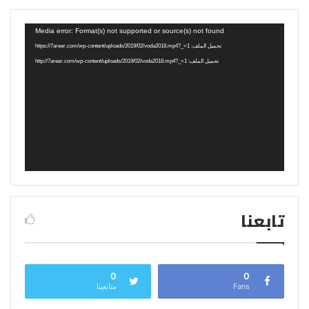
مشغل
Media error: Format(s) not supported or source(s) not found
الفيديو
تحميل الملف: https://7areer.com/wp-content/uploads/2019/02/voda2018.mp4?_=1
تحميل الملف: http://7areer.com/wp-content/uploads/2019/02/voda2018.mp4?_=1
تابعنا
0
0
Fans
متابعينا