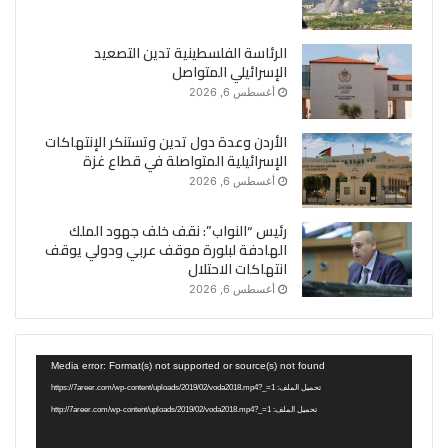
الرئاسة الفلسطينية تدين التصعيد
الإسرائيلي المتواصل
أغسطس 6, 2026
الأردن وعدة دول تدين وتستنكر الإنتهاكات
الإسرائيلية المتواصلة في قطاع غزة
أغسطس 6, 2026
رئيس “النواب”: نقف خلف جهود الملك
الهادفة لبلورة موقف عربي ودولي يوقف
انتهاكات الاحتلال
أغسطس 6, 2026
مشغل
Media error: Format(s) not supported or source(s) not found
الفيديو
تحميل الملف: https://7areer.com/wp-content/uploads/2019/02/voda2018.mp4?_=1
تحميل الملف: http://7areer.com/wp-content/uploads/2019/02/voda2018.mp4?_=1