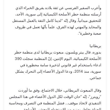
وأعرب السفير الفرنسي عن ثقة بلاده بفريق الخبراء الذي
أرسلته منظمة حظر الأسلحة الكيميائية إلى سورية، الأحد،
للتحقيق ميدانياً. وقال إنّه “لدينا كامل الثقة بالعمل المستقل
والمحايد والمهني لهذه الفرق، علماً بأنّها تعمل في ظروف
صعبة وخطيرة”.
بريطانيا
بدوره، قال بيتر ويلسون، مبعوث بريطانيا لدى منظمة حظر
الأسلحة الكيميائية، اليوم الإثنين، إنّ المنظمة سجلت 390
ادعاء باستخدام غير قانوني لذخيرة سامة محظورة في
سورية، منذ 2014، ودعا الدول الأعضاء إلى التحرك بشكل
جماعي.
وقال المبعوث البريطاني، خلال الاجتماع، وفق ما أوردت
“رويترز”، إنّه “حان الوقت لكل الدول الأعضاء في هذا المجلس
التنفيذي لاتخاذ موقف… فشل المنظمة في التصرف ومحاسبة
الجناة يخاطر بمزيد من الاستخدام الوحشي للأسلحة