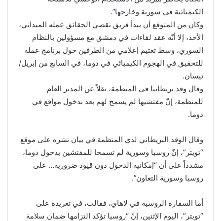
الكيميائية في سورية وخارجها”.
وكان من المتوقع أن يبدأ فريق تقصي الحقائق عمله الميداني،
الأحد، إلا أنّه عقد لقاءات في دمشق مع مسؤولين بالنظام
السوري، وسط تعتيم إعلامي من الطرفين حول برنامج عمله
للتحقيق في الهجوم الكيميائي في دوما، في السابع من إبريل/
نيسان.
وقال وفد بريطانيا في المنظمة، نقلاً عن المدير العام
للمنظمة، إنّ مفتشيها لم يسمح لهم بعد بدخول مواقع في
دوما.
وقال الوفد البريطاني لدى المنظمة في بيان نشره على موقع
“تويتر”، إنّ روسيا وسورية لم تسمحا للمفتشين بدخول دوما،
مشدداً على أن “إمكانية الدخول دون قيود ضرورية… على
روسيا وسورية التعاون”.
أما السفارة الروسية في لاهاي، فقالت، في تغريدة على
“تويتر”، اليوم الإثنين، إنّ “روسيا تؤكد التزامها ضمان سلامة