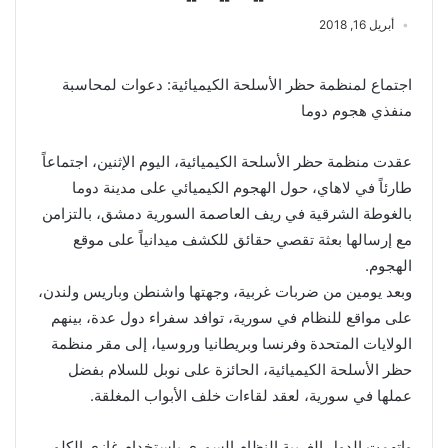
أبريل 16, 2018
اجتماع لمنظمة حظر الأسلحة الكيميائية: دعوات لمحاسبة
منفذي هجوم دوما
عقدت منظمة حظر الأسلحة الكيميائية، اليوم الإثنين، اجتماعاً
طارئاً في لاهاي، حول الهجوم الكيميائي على مدينة دوما
بالغوطة الشرقية في ريف العاصمة السورية دمشق، بالتزامن
مع إرسالها بعثة تقصي حقائق للكشف ميدانياً على موقع
الهجوم.
وبعد يومين من ضربات غربية، وجهتها واشنطن وباريس ولندن،
على مواقع للنظام في سورية، توافد سفراء دول عدة، بينهم
الولايات المتحدة وفرنسا وبريطانيا وروسيا، إلى مقر منظمة
حظر الأسلحة الكيميائية، الحائزة على نوبل للسلام بفضل
عملها في سورية، لعقد لقاءات خلف الأبواب المغلقة.
واتهمت الدول الغربية النظام السوري باستخدام غازي الكلور