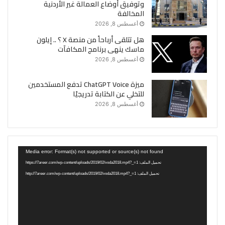
وتوفيق أوضاع العمالة غير الأردنية
المخالفة
أغسطس 8, 2026
هل تتلقى أرباحاً من منصة X ؟ .. إيلون
ماسك ينهى برنامج المكافآت
أغسطس 8, 2026
ميزة ChatGPT Voice تدفع المستخدمين
للتخلي عن الكتابة تدريجيًا
أغسطس 8, 2026
مشغل
Media error: Format(s) not supported or source(s) not found
الفيديو
تحميل الملف: https://7areer.com/wp-content/uploads/2019/02/voda2018.mp4?_=1
تحميل الملف: http://7areer.com/wp-content/uploads/2019/02/voda2018.mp4?_=1