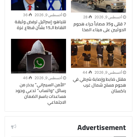
أغسطس 9, 2026
36
أغسطس 9, 2026
28
نتنياهو: إسرائيل ترفض وثيقة
7 قتلى و35 مصاباً جراء هجوم
النقاط الـ15 بشأن قطاع غزة
الحوثيين على ميناء المخا
أغسطس 9, 2026
44
مقتل ضابط وإصابة شرطي في
أغسطس 9, 2026
46
“الأمن السيبراني” يحذر من
هجوم مسلح شمال غرب
رسائل “واتساب” تدعي وجود
باكستان
مساعدات باسم الضمان
الاجتماعي
Advertisement