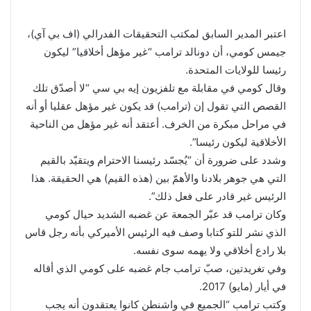
اعتبر المدير السابق لمكتب التحقيقات الفدرالي (اف بي آي)،
جيمس كومي، أن دونالد ترامب “غير مؤهل أخلاقيا” ليكون
رئيسا للولايات المتحدة.
وقال كومي في مقابلة مع تلفزيون إيه بي سي “لا أصدّق تلك
القصص التي تقول إن (ترامب) قد يكون غير مؤهل عقليا أو أنه
في مراحل مبكرة من الخرف. أعتقد أنه غير مؤهل من الناحية
الأخلاقية ليكون رئيسا”.
وشدد على ضرورة أن “يُجسّد رئيسنا الاحترام ويتقيّد بالقيم
التي هي جوهر بلادنا والأهمّ بين (هذه القيم) هي الحقيقة. هذا
الرئيس غير قادر على فعل ذلك”.
وكان ترامب قد عبّر الجمعة عن غضبه الشديد حيال كومي
الذي نشر للتو كتابا وصف فيه الرئيس الأميركي بأنه رجل قاس
بلا رادع أخلاقي ولا يهمه سوى نفسه.
وفي تغريدتين، صبّ ترامب جام غضبه على كومي الذي أقاله
في أيار (مايو) 2017.
وكتب ترامب “الجميع في واشنطن كانوا يعتقدون أنه يجب