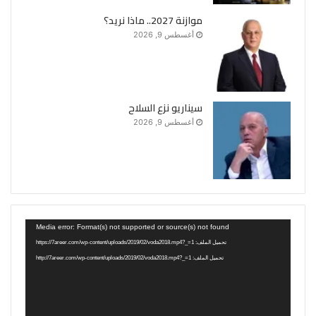
موازنة 2027.. ماذا نريد؟
أغسطس 9, 2026
سيناريو نزع السلاح
أغسطس 9, 2026
مشغل
Media error: Format(s) not supported or source(s) not found
الفيديو
تحميل الملف: https://7areer.com/wp-content/uploads/2019/02/voda2018.mp4?_=1
تحميل الملف: http://7areer.com/wp-content/uploads/2019/02/voda2018.mp4?_=1