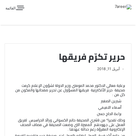
القائمة
حرير تكرّم فريقها
أبريل 11, 2018
برعاية معالي الدكتور محمد المومني وزير الدولة لشؤون الإعلام كرمت
صحيفة حرير الألكترزنية فريقها المسؤول عن تحرير صفحاتها والمكون من
كل من :
شيرين الصغير
أسماء التميمي
براءة الحاج حسن
وذلك تقديرا” من ناشري الصحيفة حاتم الكسواني ورائد الحراسيس لفريق
العمل على جهودهم المميزة التي وضعت الصحيفة في مصاف الصحف
الإلكترونية المقرؤة رغم حداثة عهدها .
من جانبه أكد فريق العمل إعتزازه بالعمل لدى صحيفة حرير وتقديره للفرصة