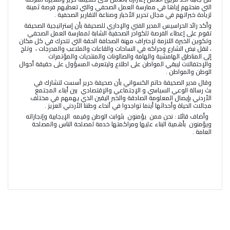
التي منحتهم إياها في ممارسة العمل الصحفي والتي تعطيهم فرصة ثمينة
لزيادة خبراتهم في مجال تحرير الأخبار وصناعة التقارير الصحفية .
وأكد رائد الحراسيس المدير الفني والإداري للصحيفة بأن إستراتيجية الصحيفة
تقوم على إعطاء الفرصة للكوادر الصحفية الشابة لممارسة العمل الصحفي
وتكوين الخبرة اللازمة لإحتراف مهنة الصحافة الحقة التي
تتحرك في كل مكان
، لنقل نبض الشارع وحراكه في الساحات والقاعات والملاعب والمدرجات ، وتلج
إلى المناطق الهامشية والهامة والصالونات والمنتديات والمؤتمرات
والإحتفالات ليبقي المواطن على اطلاع وليتعرف المسؤول على حقيقة أحوال
الوطن والمواطن .
وقال مدير الصحيفة حاتم الكسواني بأن صحيفة حرير أسست لتشارك في
بث
رسالة الوعي السياسي و الإجتماعي والإقتصادي بين أبناء المجتمع
الأردني بإيصال المعلومة الصادقة والخبر اليقين الذي يهمهم في مختلف
مجالات الحياة وأحداثها أينما تواجدوا في أنحاء وطننا الأردني العزيز .
وأضاف قائلا : نحن ممن يؤمنون بثوابت الوطن وقيمه الإيجابية وإنجازاته
ويؤمنون بأهمية البناء عليها ومراكمتها خدمة لمصلحة الناس والمصلحة
العامة .