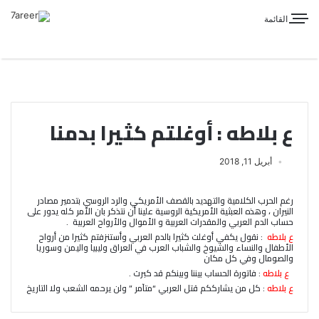
القائمة
ع بلاطه : أوغلتم كثيرا بدمنا
أبريل 11, 2018
رغم الحرب الكلامية والتهديد بالقصف الأمريكي والرد الروسي بتدمير مصادر
النيران ، وهذه العبثية الأمريكية الروسية علينا أن نتذكر بان الأمر كله يدور على
حساب الدم العربي والمقدرات العربية و الأموال والأرواح العربية .
ع بلاطه
: نقول يكفي أوغلت كثيرا بالدم العربي وأستنزفتم كثيرا من أرواح
الأطفال والنساء والشيوخ والشباب العرب في العراق وليبيا واليمن وسوريا
والصومال وفي كل مكان
ع بلاطه
: فاتورة الحساب بيننا وبينكم قد كبرت .
ع بلاطه
: كل من يشارككم قتل العربي “متآمر ” ولن يرحمه الشعب ولا التاريخ