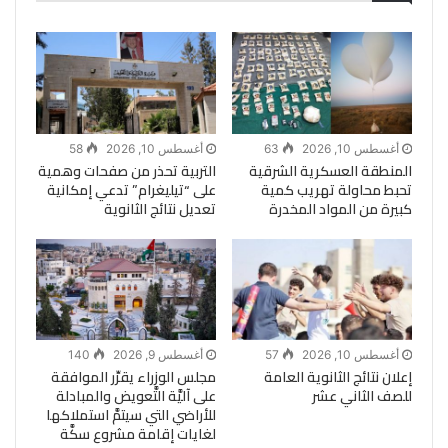
أغسطس 10, 2026
63
أغسطس 10, 2026
58
المنطقة العسكرية الشرقية
التربية تحذر من صفحات وهمية
تحبط محاولة تهريب كمية
على “تيليغرام” تدعي إمكانية
كبيرة من المواد المخدرة
تعديل نتائج الثانوية
أغسطس 10, 2026
57
أغسطس 9, 2026
140
إعلان نتائج الثانوية العامة
مجلس الوزراء يقرِّر الموافقة
للصف الثاني عشر
على آليَّة التَّعويض والمبادلة
للأراضي التي سيتمَّ استملاكها
لغايات إقامة مشروع سكَّة