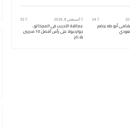
34
أغسطس 8, 2026
52
نشامى أبو طه ينضم
عمالقة التدريب فى الميركاتو..
سعودي
جوارديولا على رأس أفضل 10 مدربين
بلا نادٍ