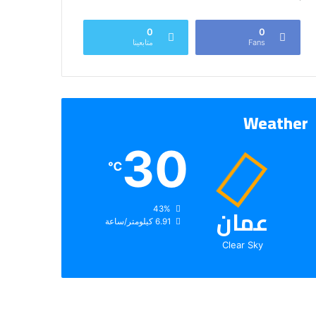
0
0
Fans
متابعينا
Weather
30
℃
عمان
الرطوبة:
43%
الرياح:
6.91 كيلومتر/ساعة
Clear Sky