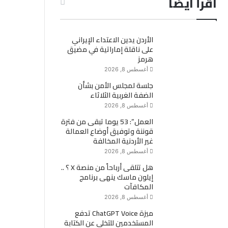
اقرأ ايضاً
الأردن يدين الاعتداء الإيراني
على ناقلة إماراتية في مضيق
هرمز
أغسطس 8, 2026
جلسة لمجلس الأمن بشأن
الضفة الغربية الثلاثاء
أغسطس 8, 2026
العمل”: 53 يوما تبقى من فترة
قوننة وتوفيق أوضاع العمالة
غير الأردنية المخالفة
أغسطس 8, 2026
هل تتلقى أرباحاً من منصة X ؟ ..
إيلون ماسك ينهى برنامج
المكافآت
أغسطس 8, 2026
ميزة ChatGPT Voice تدفع
المستخدمين للتخلي عن الكتابة