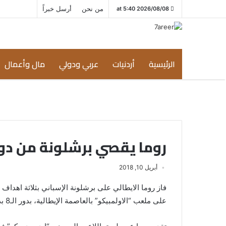
من نحن
أرسل خبراً
2026/08/08 at 5:40
الرئيسية
أردنيات
عربي ودولي
مال وأعمال
روما يقصي برشلونة من دور
أبريل 10, 2018
فاز روما الايطالي على برشلونة الإسباني بثلاثة اهداف 
على ملعب “الاولمبيكو” بالعاصمة الإيطالية، بدور الـ8 بدوري أبطال أوروبا.