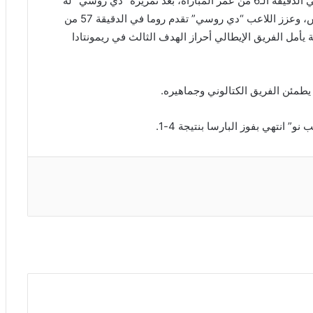
تقدم روما عن طريق اللاعب البوسنى “ايدين دجيكو” في الدقيقة الـ6 من عمر المباراة، بعد تمريرة “دي روسي” له
داخل منطقة جزاء برشلونة، ليسددها على يمين الحارس، وعزز اللاعب “دي روسي” تقدم روما في الدقيقة 57 من
ء، عن طريق ركلة جزاء، ومازل هناك 15 دقيقة يأمل الفريق الإيطالي أحراز الهدف الثالث في ريمونتادا
طمئن الفريق الكتالوني وجماهيره.
” انتهي بفوز البارسا بنتيجة 4-1.