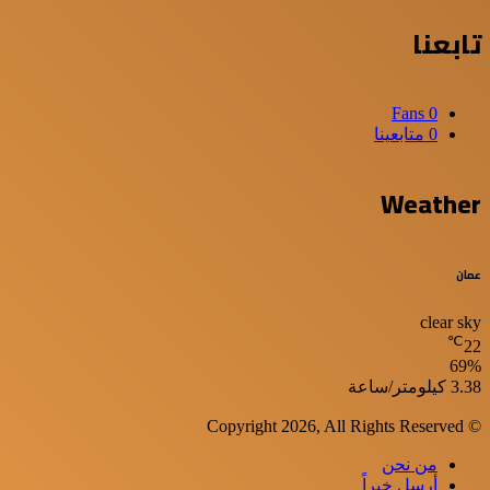
تابعنا
Fans
0
0
متابعينا
Weather
عمان
clear sky
℃
22
69%
الرطوبة:
الرياح:
3.38 كيلومتر/ساعة
© Copyright 2026, All Rights Reserved
من نحن
أرسل خبراً