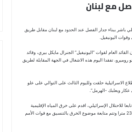
اصل مع لبنان
يلي باشر ببناء جدار الفصل عند الحدود مع لبنان مقابل طريق
وقوات اليونيفيل.
القائد العام لقوات “اليونيفيل” الجنرال مايكل بيري، وقائد
روميرو، تفقدا اليوم هذه الاشغال في الجهة المقابلة لطريق
اع الاسرائيلية حلقت ولليوم الثالث على التوالي على علو
كار وبعلبك -الهرمل”.
ابعا للاحتلال الإسرائيلي، اقدم على خرق المياه الإقليمية
اللبنانية مقابل رأس الناقورة، لمسافة أقصاها حوالي 230 مترا وتتم متابعة موضوع الخرق بالتنسيق مع قوات الأمم