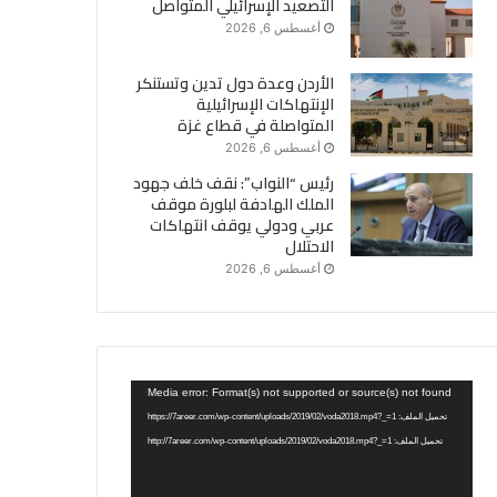
التصعيد الإسرائيلي المتواصل
أغسطس 6, 2026
الأردن وعدة دول تدين وتستنكر
الإنتهاكات الإسرائيلية
المتواصلة في قطاع غزة
أغسطس 6, 2026
رئيس “النواب”: نقف خلف جهود
الملك الهادفة لبلورة موقف
عربي ودولي يوقف انتهاكات
الاحتلال
أغسطس 6, 2026
مشغل
Media error: Format(s) not supported or source(s) not found
الفيديو
تحميل الملف: https://7areer.com/wp-content/uploads/2019/02/voda2018.mp4?_=1
تحميل الملف: http://7areer.com/wp-content/uploads/2019/02/voda2018.mp4?_=1