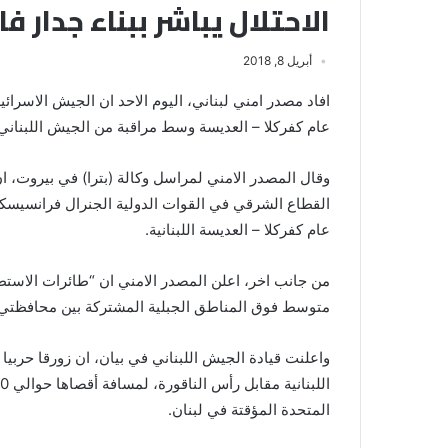
الاحتلال يباشر ببناء جدار ف
أبريل 8, 2018
افاد مصدر امني لبناني، اليوم الاحد ان الجيش الاسرائ
عام كفركلا – العديسة وسط مراقبة من الجيش اللبناني 
وقال المصدر الامني لمراسل وكالة (بترا) في بيروت، ان 
القطاع الشرقي في القوات الدولية الجنرال فرانسيسكو 
عام كفركلا – العديسة اللبنانية.
من جانب اخر، اعلن المصدر الامني ان “طائرات الاستطل
متوسط فوق المناطق الجبلية المشتركة بين محافظتي ع
واعلنت قيادة الجيش اللبناني في بيان، ان زورقا حربيا ت
المتحدة المؤقتة في لبنان.