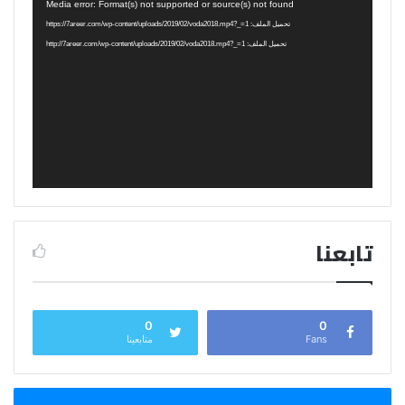
مشغل
Media error: Format(s) not supported or source(s) not found
الفيديو
تحميل الملف: https://7areer.com/wp-content/uploads/2019/02/voda2018.mp4?_=1
تحميل الملف: http://7areer.com/wp-content/uploads/2019/02/voda2018.mp4?_=1
تابعنا
0
0
Fans
متابعينا