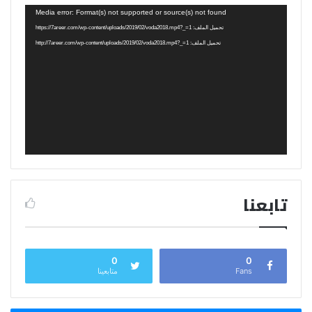
مشغل
Media error: Format(s) not supported or source(s) not found
الفيديو
تحميل الملف: https://7areer.com/wp-content/uploads/2019/02/voda2018.mp4?_=1
تحميل الملف: http://7areer.com/wp-content/uploads/2019/02/voda2018.mp4?_=1
تابعنا
0
0
Fans
متابعينا