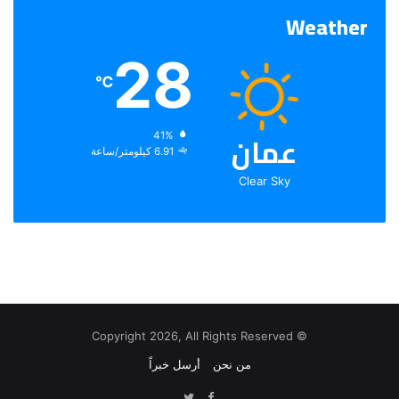
Weather
28
℃
عمان
الرطوبة:
41%
الرياح:
6.91 كيلومتر/ساعة
Clear Sky
© Copyright 2026, All Rights Reserved
من نحن
أرسل خبراً