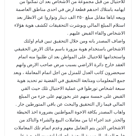
للاحتيال من قبل مجموعة من الاشخاص بعد ان تمكنوا من
ايهامه بامتلاك احدهم قطعة ارض في احدى مناطق العاصمة
وبيعه اياها مقابل مبلغ ٢٥٠ الف دينار وتواروا عن الانظار بعد
استلام المبلغ المالي وبوشرت التحقيقات لكشف هوية هؤلاء
الاشخاص والقاء القبض عليهم .
واضاف المصدر بانه ومن خلال التحقيق تبين قيام اولئك
الاشخاص باستخدام هوية مزورة باسم مالك الارض الحقيقي
واستخدامها للاحتيال على المواطن بعد ان طلبوا منه اتمام
العقد خارج دائرة الاراضي بسبب مرض صاحب الارض وانهم
سيحضرون كاتب العدل للمنزل من اجل اتمام المعاملة ، وبعد
جمع المعلومات ومتابعة التحقيق في القضية تم تحديد هوية
سبعة اشخاص تورطوا في عملية الاحتيال تلك حيث القي
القبض على خمسة منهم عثر بحوزتهم على جزء من المبلغ
المالي فيما زال التحقيق والبحث عن باقي المتورطين جار .
واهاب المصدر بكافة الاخوة المواطنين بضرورة اخذ الحيطة
والحذر عند اجراء ايا من معاملات البيع والشراء والتاكد من
الاشخاص الذين يتم التعامل معهم وعدم اتمام تلك المعاملات
خارج الدوائر الرسمية المعنية باجرائها لتفويت الفرصة على