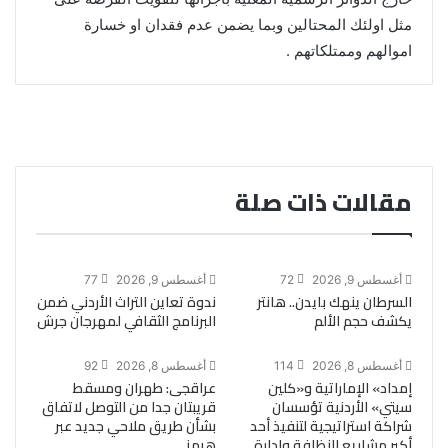
مثل اولئك المحتالين وبما يضمن عدم فقدان او خسارة
اموالهم وممتلكاتهم .
مقالات ذات صلة
أغسطس 9, 2026
72
أغسطس 9, 2026
77
السرطان ينهك بايدن.. هانتر
ندوة تعاين التراث الأردني ضمن
يكشف حجم الألم
البرنامج الثقافي لمهرجان جرش
أغسطس 8, 2026
114
أغسطس 8, 2026
92
إمداد» الإماراتية و«كلين
عراقجى: طهران ومسقط
سيتي» الأردنية تؤسسان
قريبتان جدا من التوصل لاتفاق
شراكة استراتيجية لتنفيذ أحد
بشأن طريق ملاحي جديد عبر
أكبر مشاريع النظافة وإدارة
هرمز